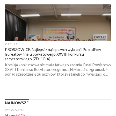
KULTURA
PROSZOWICE. Najlepsi z najlepszych wybrani! Poznaliśmy
laureatów finału powiatowego XXVIII konkursu
recytatorskiego [ZDJĘCIA]
Komisja konkursowa nie miała łatwego zadania. Finał Powiatowy
XXVIII Konkursu Recytatorskiego im. L.H.Morstina zgromadził
ponad sześćdziesięciu uczniów, którzy stanęli do rywalizacji o...
NAJNOWSZE.
WYDARZENIA
04 sierpnia 2026