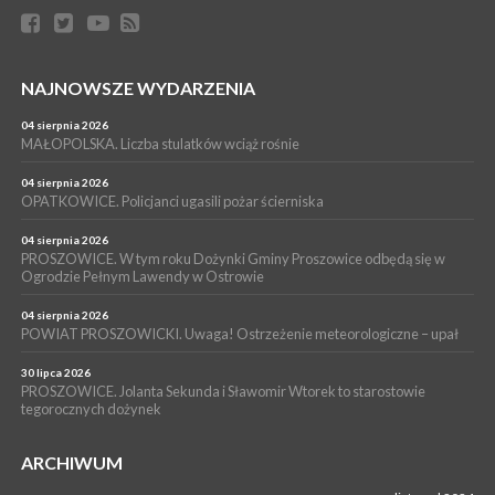
PROSZOWICE. W parku Warsztaty Edukacyjno-Przyrodnicze
NOC CIEM
WYDARZENIA
NAJNOWSZE WYDARZENIA
15 lipca 2026
PROSZOWICE. Już za tydzień kolejne zajęcia z cyklu „Wakacyjne
Czwartki w Bibliotece”
04 sierpnia 2026
MAŁOPOLSKA. Liczba stulatków wciąż rośnie
WYDARZENIA
14 lipca 2026
04 sierpnia 2026
PROSZOWICE. 26 lipca odbędzie się XII Marsz Rzeczpospolitej
OPATKOWICE. Policjanci ugasili pożar ścierniska
Partyzanckiej 1944
04 sierpnia 2026
WYDARZENIA
PROSZOWICE. W tym roku Dożynki Gminy Proszowice odbędą się w
Ogrodzie Pełnym Lawendy w Ostrowie
13 lipca 2026
POWIAT PROSZOWICE. Nowa Pracownia Densytometrii w
Szpitalu im. Ojca Rafała z Proszowic już działa
04 sierpnia 2026
POWIAT PROSZOWICKI. Uwaga! Ostrzeżenie meteorologiczne – upał
30 lipca 2026
PROSZOWICE. Jolanta Sekunda i Sławomir Wtorek to starostowie
tegorocznych dożynek
ARCHIWUM