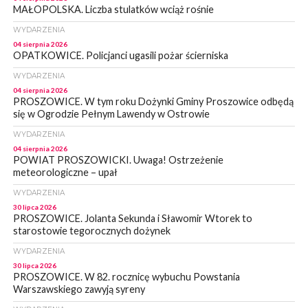
MAŁOPOLSKA. Liczba stulatków wciąż rośnie
WYDARZENIA
04 sierpnia 2026
OPATKOWICE. Policjanci ugasili pożar ścierniska
WYDARZENIA
04 sierpnia 2026
PROSZOWICE. W tym roku Dożynki Gminy Proszowice odbędą
się w Ogrodzie Pełnym Lawendy w Ostrowie
WYDARZENIA
04 sierpnia 2026
POWIAT PROSZOWICKI. Uwaga! Ostrzeżenie
meteorologiczne – upał
WYDARZENIA
30 lipca 2026
PROSZOWICE. Jolanta Sekunda i Sławomir Wtorek to
starostowie tegorocznych dożynek
WYDARZENIA
30 lipca 2026
PROSZOWICE. W 82. rocznicę wybuchu Powstania
Warszawskiego zawyją syreny