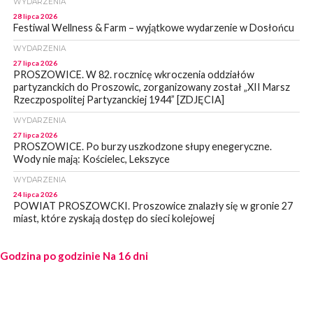
WYDARZENIA
28 lipca 2026
Festiwal Wellness & Farm – wyjątkowe wydarzenie w Dosłońcu
WYDARZENIA
27 lipca 2026
PROSZOWICE. W 82. rocznicę wkroczenia oddziałów
partyzanckich do Proszowic, zorganizowany został „XII Marsz
Rzeczpospolitej Partyzanckiej 1944” [ZDJĘCIA]
WYDARZENIA
27 lipca 2026
PROSZOWICE. Po burzy uszkodzone słupy enegeryczne.
Wody nie mają: Kościelec, Lekszyce
WYDARZENIA
24 lipca 2026
POWIAT PROSZOWCKI. Proszowice znalazły się w gronie 27
miast, które zyskają dostęp do sieci kolejowej
WYDARZENIA
Godzina po godzinie
23 lipca 2026
Na 16 dni
POWIAT PROSZOWICE. Obchody Święta Policji w
Proszowicach [ZDJĘCIA]
WYDARZENIA