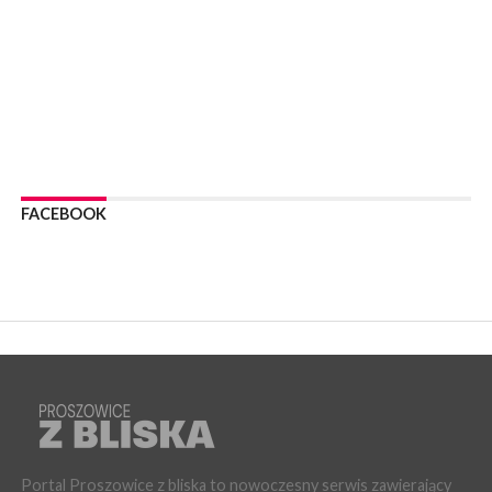
Wody nie mają: Kościelec, Lekszyce
WYDARZENIA
24 lipca 2026
POWIAT PROSZOWCKI. Proszowice znalazły się w gronie 27
miast, które zyskają dostęp do sieci kolejowej
WYDARZENIA
23 lipca 2026
POWIAT PROSZOWICE. Obchody Święta Policji w
Proszowicach [ZDJĘCIA]
FACEBOOK
WYDARZENIA
21 lipca 2026
MAŁOPOLSKA. ZUS wypłacił 13,4 mln zł w ramach świadczenia
300+
WYDARZENIA
21 lipca 2026
POWIAT PROSZOWICKI. Na dziś zaplanowano „ALARM-2026”
– ogólnopolskie ćwiczenia ostrzegania i alarmowania
WYDARZENIA
21 lipca 2026
PROSZOWICE. Dzień Otwarty z okazji 10-lecia Wodociągów
Proszowickich [ZDJĘCIA]
Portal Proszowice z bliska to nowoczesny serwis zawierający