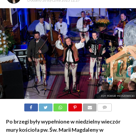
Dodano
16 stycznia 2023 12:27
FOT. POWIAT PROSZOWICKI
KOMENTARZY
Po brzegi były wypełnione w niedzielny wieczór
mury kościoła pw. Św. Marii Magdaleny w