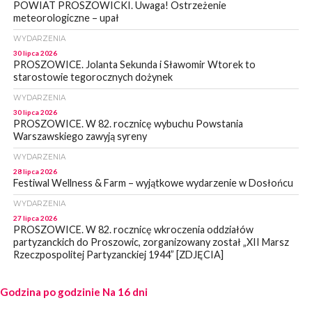
POWIAT PROSZOWICKI. Uwaga! Ostrzeżenie
meteorologiczne – upał
WYDARZENIA
30 lipca 2026
PROSZOWICE. Jolanta Sekunda i Sławomir Wtorek to
starostowie tegorocznych dożynek
WYDARZENIA
30 lipca 2026
PROSZOWICE. W 82. rocznicę wybuchu Powstania
Warszawskiego zawyją syreny
WYDARZENIA
28 lipca 2026
Festiwal Wellness & Farm – wyjątkowe wydarzenie w Dosłońcu
WYDARZENIA
27 lipca 2026
PROSZOWICE. W 82. rocznicę wkroczenia oddziałów
partyzanckich do Proszowic, zorganizowany został „XII Marsz
Rzeczpospolitej Partyzanckiej 1944” [ZDJĘCIA]
WYDARZENIA
Godzina po godzinie
27 lipca 2026
Na 16 dni
PROSZOWICE. Po burzy uszkodzone słupy enegeryczne.