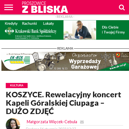
- REKLAMA -
O
NAS
WIADOMOŚCI
ZAPYTAM
CENNIK
KONTAKT
WPROST
REKLAM
PROSZOWICE
Z BLISKA
- REKLAMA -
KULTURA
KOSZYCE. Rewelacyjny koncert
Kapeli Góralskiej Ciupaga –
DUŻO ZDJĘĆ
Małgorzata Więcek-Cebula