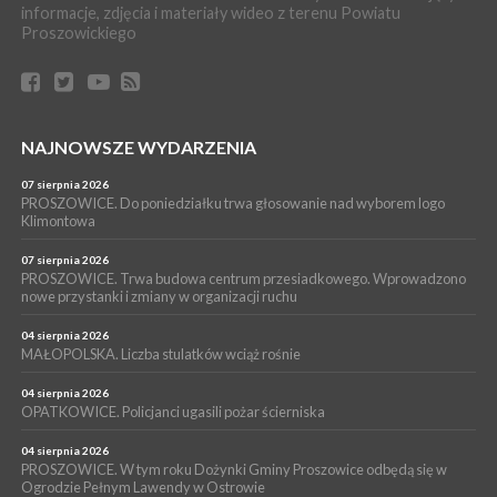
WYDARZENIA
informacje, zdjęcia i materiały wideo z terenu Powiatu
Proszowickiego
17 lipca 2026
GMINA PROSZOWICE. W Klimontowie trwają wyjątkowe,
bezpłatne warsztaty realizowane w ramach unijnego projektu
[ZDJĘCIA]
WYDARZENIA
NAJNOWSZE WYDARZENIA
16 lipca 2026
POWIAT PROSZOWICKI. KRUS bliżej rolników. Mieszkańcy
Pałecznicy będą obsługiwani w Proszowicach
07 sierpnia 2026
PROSZOWICE. Do poniedziałku trwa głosowanie nad wyborem logo
WYDARZENIA
Klimontowa
15 lipca 2026
PROSZOWICE. W parku Warsztaty Edukacyjno-Przyrodnicze
07 sierpnia 2026
PROSZOWICE. Trwa budowa centrum przesiadkowego. Wprowadzono
NOC CIEM
nowe przystanki i zmiany w organizacji ruchu
WYDARZENIA
04 sierpnia 2026
15 lipca 2026
PROSZOWICE. Już za tydzień kolejne zajęcia z cyklu „Wakacyjne
MAŁOPOLSKA. Liczba stulatków wciąż rośnie
Czwartki w Bibliotece”
04 sierpnia 2026
OPATKOWICE. Policjanci ugasili pożar ścierniska
04 sierpnia 2026
PROSZOWICE. W tym roku Dożynki Gminy Proszowice odbędą się w
Ogrodzie Pełnym Lawendy w Ostrowie