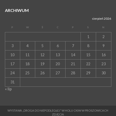
ARCHIWUM
sierpień 2026
P
W
Ś
C
P
S
N
1
2
3
4
5
6
7
8
9
10
11
12
13
14
15
16
17
18
19
20
21
22
23
24
25
26
27
28
29
30
31
« lip
WYSTAWA „DROGA DO NIEPODLEGŁEJ” W HOLU CKIW W PROSZOWICACH
ZDJĘCIA