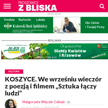
- REKLAMA -
O
NAS
WIADOMOŚCI
ZAPYTAM
CENNIK
KONTAKT
WPROST
REKLAM
PROSZOWICE
Z BLISKA
- REKLAMA -
KULTURA
KOSZYCE. We wrześniu wieczór
z poezją i filmem „Sztuka łączy
ludzi”
Małgorzata Więcek-Cebula