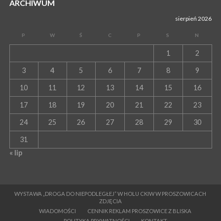
ARCHIWUM
sierpień 2026
P
W
Ś
C
P
S
N
1
2
3
4
5
6
7
8
9
10
11
12
13
14
15
16
17
18
19
20
21
22
23
24
25
26
27
28
29
30
31
« lip
WYSTAWA „DROGA DO NIEPODLEGŁEJ” W HOLU CKIW W PROSZOWICACH
ZDJĘCIA
WIADOMOŚCI
CENNIK REKLAM PROSZOWICE Z BLISKA
POLITYKA PRYWATNOŚCI
KONTAKT