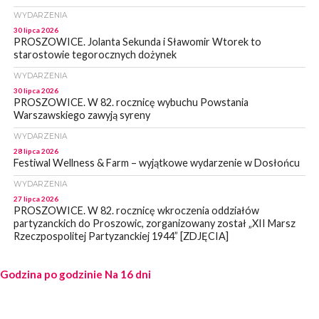
WYDARZENIA
30 lipca 2026
PROSZOWICE. Jolanta Sekunda i Sławomir Wtorek to
starostowie tegorocznych dożynek
WYDARZENIA
30 lipca 2026
PROSZOWICE. W 82. rocznicę wybuchu Powstania
Warszawskiego zawyją syreny
WYDARZENIA
28 lipca 2026
Festiwal Wellness & Farm – wyjątkowe wydarzenie w Dosłońcu
WYDARZENIA
27 lipca 2026
PROSZOWICE. W 82. rocznicę wkroczenia oddziałów
partyzanckich do Proszowic, zorganizowany został „XII Marsz
Rzeczpospolitej Partyzanckiej 1944” [ZDJĘCIA]
WYDARZENIA
Godzina po godzinie
27 lipca 2026
Na 16 dni
PROSZOWICE. Po burzy uszkodzone słupy enegeryczne.
Wody nie mają: Kościelec, Lekszyce
WYDARZENIA