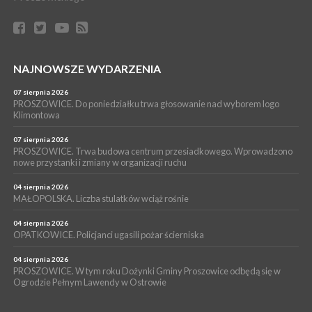
GMINA PROSZOWICE. W Klimontowie trwają wyjątkowe,
bezpłatne warsztaty realizowane w ramach unijnego projektu
[ZDJĘCIA]
WYDARZENIA
NAJNOWSZE WYDARZENIA
16 lipca 2026
POWIAT PROSZOWICKI. KRUS bliżej rolników. Mieszkańcy
Pałecznicy będą obsługiwani w Proszowicach
07 sierpnia 2026
PROSZOWICE. Do poniedziałku trwa głosowanie nad wyborem logo
WYDARZENIA
Klimontowa
15 lipca 2026
PROSZOWICE. W parku Warsztaty Edukacyjno-Przyrodnicze
07 sierpnia 2026
PROSZOWICE. Trwa budowa centrum przesiadkowego. Wprowadzono
NOC CIEM
nowe przystanki i zmiany w organizacji ruchu
WYDARZENIA
04 sierpnia 2026
15 lipca 2026
PROSZOWICE. Już za tydzień kolejne zajęcia z cyklu „Wakacyjne
MAŁOPOLSKA. Liczba stulatków wciąż rośnie
Czwartki w Bibliotece”
04 sierpnia 2026
OPATKOWICE. Policjanci ugasili pożar ścierniska
04 sierpnia 2026
PROSZOWICE. W tym roku Dożynki Gminy Proszowice odbędą się w
Ogrodzie Pełnym Lawendy w Ostrowie