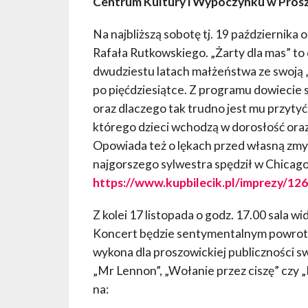
Centrum Kultury i Wypoczynku w Proszo
Na najbliższą sobotę tj. 19 października
Rafała Rutkowskiego. „Żarty dla mas” t
dwudziestu latach małżeństwa ze swoją „
po pięćdziesiątce. Z programu dowiecie s
oraz dlaczego tak trudno jest mu przytyć.
którego dzieci wchodzą w dorosłość ora
Opowiada też o lękach przed własną zmyw
najgorszego sylwestra spędził w Chicago
https://www.kupbilecik.pl/imprezy/
Z kolei 17 listopada o godz. 17.00 sala
Koncert będzie sentymentalnym powrotem
wykona dla proszowickiej publiczności swo
„Mr Lennon”, „Wołanie przez ciszę” czy „
na: