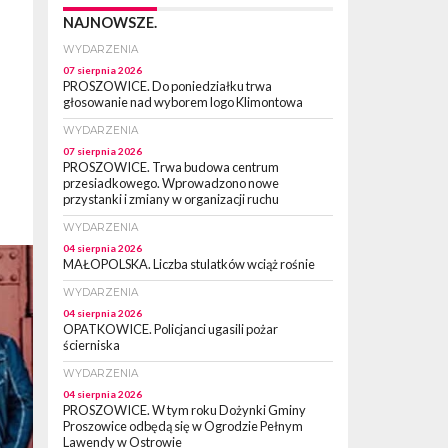
NAJNOWSZE.
WYDARZENIA
07 sierpnia 2026
PROSZOWICE. Do poniedziałku trwa
głosowanie nad wyborem logo Klimontowa
WYDARZENIA
07 sierpnia 2026
PROSZOWICE. Trwa budowa centrum
przesiadkowego. Wprowadzono nowe
przystanki i zmiany w organizacji ruchu
WYDARZENIA
04 sierpnia 2026
MAŁOPOLSKA. Liczba stulatków wciąż rośnie
WYDARZENIA
04 sierpnia 2026
OPATKOWICE. Policjanci ugasili pożar
ścierniska
WYDARZENIA
04 sierpnia 2026
PROSZOWICE. W tym roku Dożynki Gminy
Proszowice odbędą się w Ogrodzie Pełnym
Lawendy w Ostrowie