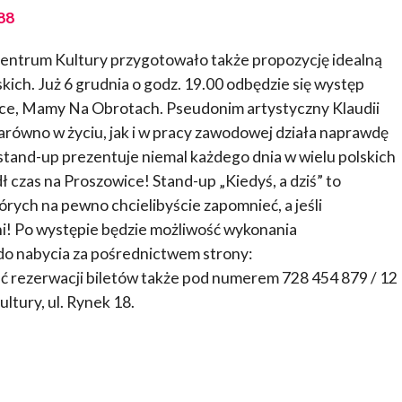
88
entrum Kultury przygotowało także propozycję idealną
skich. Już 6 grudnia o godz. 19.00 odbędzie się występ
sce, Mamy Na Obrotach. Pseudonim artystyczny Klaudii
arówno w życiu, jak i w pracy zawodowej działa naprawdę
stand-up prezentuje niemal każdego dnia w wielu polskich
ł czas na Proszowice! Stand-up „Kiedyś, a dziś” to
órych na pewno chcielibyście zapomnieć, a jeśli
i! Po występie będzie możliwość wykonania
 do nabycia za pośrednictwem strony:
ść rezerwacji biletów także pod numerem 728 454 879 / 12
ltury, ul. Rynek 18.