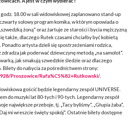
wicach. A jest w czym wybierać !
 o godz. 18.00 w sali widowiskowej zaplanowano stand-up
o czwarty solowy program komika, w którym opowiada o
szwedzką żoną” oraz żartuje ze starości i bycia mężczyzną
ię także, dlaczego Rutek czasami chciałby być kobietą
 Ponadto artysta dzieli się spostrzeżeniami rodzica,
z zdradza jak poderwać dziewczynę metodą „na samolot”.
arką, jak smakują szwedzkie śledzie oraz dlaczego
. Bilety do nabycia za pośrednictwem strony:
126928/Proszowice/Rafa%C5%82+Rutkowski/
.
 widowiskowa gościć będzie legendarny zespół UNIVERSE.
 do muzyki lat 80-tych i 90-tych. Legendarny zespół
je największe przeboje, tj. „Tacy byliśmy”, „Głupia żaba”,
Daj mi wreszcie święty spokój”. Ostatnie bilety dostępne