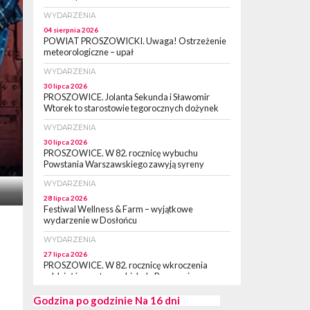
WYDARZENIA
04 sierpnia 2026
POWIAT PROSZOWICKI. Uwaga! Ostrzeżenie
meteorologiczne – upał
WYDARZENIA
30 lipca 2026
PROSZOWICE. Jolanta Sekunda i Sławomir
Wtorek to starostowie tegorocznych dożynek
WYDARZENIA
30 lipca 2026
PROSZOWICE. W 82. rocznicę wybuchu
Powstania Warszawskiego zawyją syreny
WYDARZENIA
28 lipca 2026
Festiwal Wellness & Farm – wyjątkowe
wydarzenie w Dosłońcu
WYDARZENIA
27 lipca 2026
PROSZOWICE. W 82. rocznicę wkroczenia
oddziałów partyzanckich do Proszowic,
zorganizowany został „XII Marsz
Rzeczpospolitej Partyzanckiej 1944” [ZDJĘCIA]
Godzina po godzinie
Na 16 dni