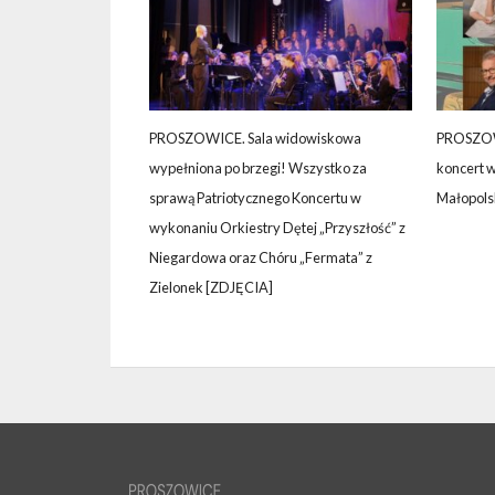
PROSZOWICE. Sala widowiskowa
PROSZOWI
wypełniona po brzegi! Wszystko za
koncert 
sprawą Patriotycznego Koncertu w
Małopolsk
wykonaniu Orkiestry Dętej „Przyszłość” z
Niegardowa oraz Chóru „Fermata” z
Zielonek [ZDJĘCIA]