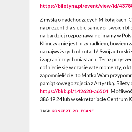
https://biletyna.pl/event/view/id/4378
Z myślą o nadchodzących Mikołajkach, C
na prezent dla siebie samego i swoich bli
najbardziej rozpoznawalnej mamy w Pol
Klimczyk nie jest przypadkiem, bowiem z
na najwyższych obrotach! Swój autorski 
i zagranicznych miastach. Teraz przyszed
cofnięcie się w czasie w te momenty, o kt
zapomnieliście, to Matka Wam przypomn
pamiątkowego zdjęcia z Artystką. Bilety
https://bkb.pl/142628-a6504
. Możliwo
386 19 24 lub w sekretariacie Centrum Ku
TAGI:
KONCERT
,
POLECANE