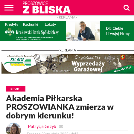
- REKLAMA -
O
NAS
WIADOMOŚCI
ZAPYTAM
CENNIK
KONTAKT
WPROST
REKLAM
PROSZOWICE
Z BLISKA
- REKLAMA -
SPORT
Akademia Piłkarska
PROSZOWIANKA zmierza w
dobrym kierunku!
Patrycja Grzyb