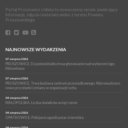
PROSZOWICE. Dzień Otwarty z okazji 10-lecia Wodociągów
Proszowickich [ZDJĘCIA]
Portal Proszowice z bliska to nowoczesny serwis zawierający
WYDARZENIA
informacje, zdjęcia i materiały wideo z terenu Powiatu
Proszowickiego
17 lipca 2026
GMINA PROSZOWICE. W Klimontowie trwają wyjątkowe,
bezpłatne warsztaty realizowane w ramach unijnego projektu
[ZDJĘCIA]
WYDARZENIA
NAJNOWSZE WYDARZENIA
16 lipca 2026
POWIAT PROSZOWICKI. KRUS bliżej rolników. Mieszkańcy
Pałecznicy będą obsługiwani w Proszowicach
07 sierpnia 2026
PROSZOWICE. Do poniedziałku trwa głosowanie nad wyborem logo
WYDARZENIA
Klimontowa
15 lipca 2026
PROSZOWICE. W parku Warsztaty Edukacyjno-Przyrodnicze
07 sierpnia 2026
PROSZOWICE. Trwa budowa centrum przesiadkowego. Wprowadzono
NOC CIEM
nowe przystanki i zmiany w organizacji ruchu
WYDARZENIA
04 sierpnia 2026
15 lipca 2026
PROSZOWICE. Już za tydzień kolejne zajęcia z cyklu „Wakacyjne
MAŁOPOLSKA. Liczba stulatków wciąż rośnie
Czwartki w Bibliotece”
04 sierpnia 2026
OPATKOWICE. Policjanci ugasili pożar ścierniska
04 sierpnia 2026