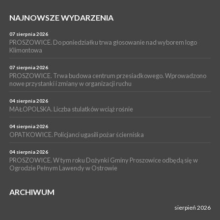
WYDARZENIA
NAJNOWSZE WYDARZENIA
16 lipca 2026
POWIAT PROSZOWICKI. KRUS bliżej rolników. Mieszkańcy
Pałecznicy będą obsługiwani w Proszowicach
07 sierpnia 2026
PROSZOWICE. Do poniedziałku trwa głosowanie nad wyborem logo
WYDARZENIA
Klimontowa
15 lipca 2026
PROSZOWICE. W parku Warsztaty Edukacyjno-Przyrodnicze
07 sierpnia 2026
PROSZOWICE. Trwa budowa centrum przesiadkowego. Wprowadzono
NOC CIEM
nowe przystanki i zmiany w organizacji ruchu
WYDARZENIA
04 sierpnia 2026
15 lipca 2026
PROSZOWICE. Już za tydzień kolejne zajęcia z cyklu „Wakacyjne
MAŁOPOLSKA. Liczba stulatków wciąż rośnie
Czwartki w Bibliotece”
04 sierpnia 2026
OPATKOWICE. Policjanci ugasili pożar ścierniska
04 sierpnia 2026
PROSZOWICE. W tym roku Dożynki Gminy Proszowice odbędą się w
Ogrodzie Pełnym Lawendy w Ostrowie
ARCHIWUM
sierpień 2026