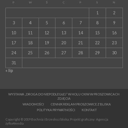
P
W
Ś
C
P
S
N
1
2
3
4
5
6
7
8
9
10
11
12
13
14
15
16
17
18
19
20
21
22
23
24
25
26
27
28
29
30
31
« lip
WYSTAWA „DROGA DO NIEPODLEGŁEJ” W HOLU CKIW W PROSZOWICACH
ZDJĘCIA
WIADOMOŚCI
CENNIK REKLAM PROSZOWICE Z BLISKA
POLITYKA PRYWATNOŚCI
KONTAKT
Copyright © 2019 Bochnia i Brzesko z bliska. Projekt graficzny: Agencja
zylko4media