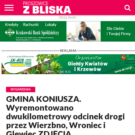
- REKLAMA -
O
NAS
WIADOMOŚCI
ZAPYTAM
CENNIK
KONTAKT
WPROST
REKLAM
PROSZOWICE
Z BLISKA
- REKLAMA -
WYDARZENIA
GMINA KONIUSZA.
Wyremontowano
dwukilometrowy odcinek drogi
przez Wierzbno, Wroniec i
Glewiec ZDJĘCIA