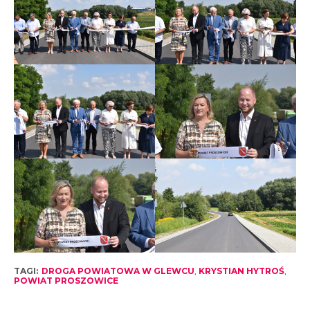
TAGI:
DROGA POWIATOWA W GLEWCU
,
KRYSTIAN HYTROŚ
,
POWIAT PROSZOWICE