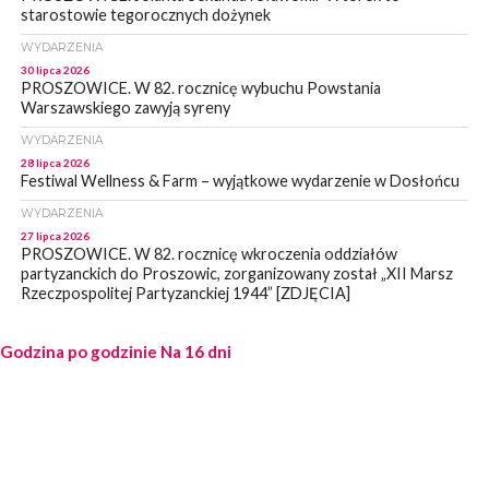
starostowie tegorocznych dożynek
WYDARZENIA
30 lipca 2026
PROSZOWICE. W 82. rocznicę wybuchu Powstania
Warszawskiego zawyją syreny
WYDARZENIA
28 lipca 2026
Festiwal Wellness & Farm – wyjątkowe wydarzenie w Dosłońcu
WYDARZENIA
27 lipca 2026
PROSZOWICE. W 82. rocznicę wkroczenia oddziałów
partyzanckich do Proszowic, zorganizowany został „XII Marsz
Rzeczpospolitej Partyzanckiej 1944” [ZDJĘCIA]
WYDARZENIA
Godzina po godzinie
27 lipca 2026
Na 16 dni
PROSZOWICE. Po burzy uszkodzone słupy enegeryczne.
Wody nie mają: Kościelec, Lekszyce
WYDARZENIA
24 lipca 2026
POWIAT PROSZOWCKI. Proszowice znalazły się w gronie 27
miast, które zyskają dostęp do sieci kolejowej