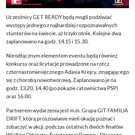
Uczestnicy GET READY będą mogli podziwiać
występy jednego z najbardziej rozpoznawalnych
stunterów na świecie, aż trzykrotnie. Kolejne dwa
zaplanowano na godz. 14.15 i 15.30.
Nieodłącznym elementem eventu będą również
konkursy oraz licytacje prowadzone na rzecz
czternastomiesięcznego Adasia Krejcy, zmagającego
się z chorobą nowotworową. Zaplanowano je na
godz. 13.20, 14.40 (po pokazie ratownictwa PSP)
oraz 16.00.
Partnerem wydarzenia jest m.in. Grupa GIT FAMILIA
DRIFT, którą proszowianie mieli okazję poznać i
zobaczyć w akcji, podczas ostatnich dwóch finałów
Wielkiej Orkiestry Świątecznej Pomocy. Dlaczego