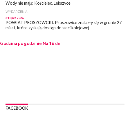
Wody nie mają: Kościelec, Lekszyce
WYDARZENIA
24 lipca 2026
POWIAT PROSZOWCKI. Proszowice znalazły się w gronie 27
miast, które zyskają dostęp do sieci kolejowej
WYDARZENIA
Godzina po godzinie
23 lipca 2026
Na 16 dni
POWIAT PROSZOWICE. Obchody Święta Policji w
Proszowicach [ZDJĘCIA]
WYDARZENIA
21 lipca 2026
MAŁOPOLSKA. ZUS wypłacił 13,4 mln zł w ramach świadczenia
300+
WYDARZENIA
21 lipca 2026
POWIAT PROSZOWICKI. Na dziś zaplanowano „ALARM-2026”
– ogólnopolskie ćwiczenia ostrzegania i alarmowania
FACEBOOK
WYDARZENIA
21 lipca 2026
PROSZOWICE. Dzień Otwarty z okazji 10-lecia Wodociągów
Proszowickich [ZDJĘCIA]