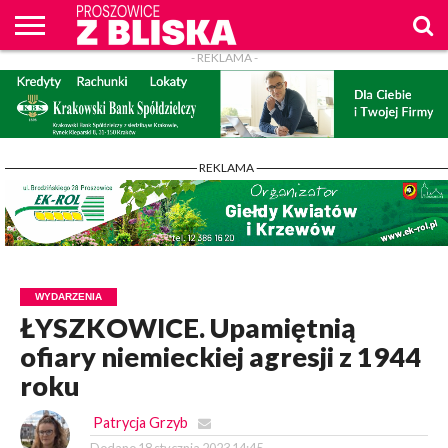
- REKLAMA -
O
NAS
WIADOMOŚCI
ZAPYTAM
CENNIK
KONTAKT
WPROST
REKLAM
PROSZOWICE
Z BLISKA
- REKLAMA -
WYDARZENIA
ŁYSZKOWICE. Upamiętnią
ofiary niemieckiej agresji z 1944
roku
Patrycja Grzyb