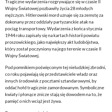
Tragiczne wydarzenia rozgrywające się w czasie II
Wojny Światowej pozbawiły życia 28 młodych
mężczyzn. Hitlerowski mord uznaje się za zemstę za
dokonany przez oddziały partyzanckie atak na
pociąg transportowy. Wydarzenia z końca stycznia
1944 roku zapisały się na kartach historii powiatu
proszowickiego, jako największy akt ludobójstwa,
który został poczyniony na jego terenie w czasie II
Wojny Światowej.
Pod pomnikiem poświęconym tej nieludzkiej zbrodni,
co roku pojawiają się przedstawiciele władz oraz
innych środowisk z pocztami sztandarowymi, by
oddać hołd tragicznie zamordowanym. Symboliczne
kwiaty i płonące znicze stają się dowodem na to, że
pamięć o nich wciąż jest żywa.