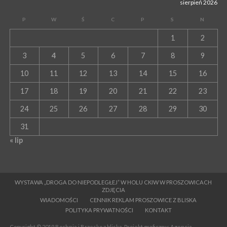
sierpień 2026
P
W
Ś
C
P
S
N
1
2
3
4
5
6
7
8
9
10
11
12
13
14
15
16
17
18
19
20
21
22
23
24
25
26
27
28
29
30
31
« lip
WYSTAWA „DROGA DO NIEPODLEGŁEJ” W HOLU CKIW W PROSZOWICACH
ZDJĘCIA
WIADOMOŚCI
CENNIK REKLAM PROSZOWICE Z BLISKA
POLITYKA PRYWATNOŚCI
KONTAKT
Copyright © 2019 Bochnia i Brzesko z bliska. Projekt graficzny: Agencja