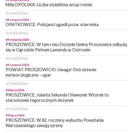
MAŁOPOLSKA. Liczba stulatków wciąż rośnie
WYDARZENIA
04 sierpnia 2026
OPATKOWICE. Policjanci ugasili pożar ścierniska
WYDARZENIA
04 sierpnia 2026
PROSZOWICE. W tym roku Dożynki Gminy Proszowice odbędą
się w Ogrodzie Pełnym Lawendy w Ostrowie
WYDARZENIA
04 sierpnia 2026
POWIAT PROSZOWICKI. Uwaga! Ostrzeżenie
meteorologiczne – upał
WYDARZENIA
30 lipca 2026
PROSZOWICE. Jolanta Sekunda i Sławomir Wtorek to
starostowie tegorocznych dożynek
WYDARZENIA
30 lipca 2026
PROSZOWICE. W 82. rocznicę wybuchu Powstania
Warszawskiego zawyją syreny