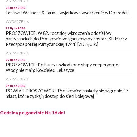
WYDARZENIA
28 lipca 2026
Festiwal Wellness & Farm – wyjątkowe wydarzenie w Dosłońcu
WYDARZENIA
27 lipca 2026
PROSZOWICE. W 82. rocznicę wkroczenia oddziałów
partyzanckich do Proszowic, zorganizowany został „XII Marsz
Rzeczpospolitej Partyzanckiej 1944” [ZDJĘCIA]
WYDARZENIA
27 lipca 2026
PROSZOWICE. Po burzy uszkodzone słupy enegeryczne.
Wody nie mają: Kościelec, Lekszyce
WYDARZENIA
24 lipca 2026
POWIAT PROSZOWCKI. Proszowice znalazły się w gronie 27
miast, które zyskają dostęp do sieci kolejowej
WYDARZENIA
Godzina po godzinie
23 lipca 2026
Na 16 dni
POWIAT PROSZOWICE. Obchody Święta Policji w
Proszowicach [ZDJĘCIA]
WYDARZENIA