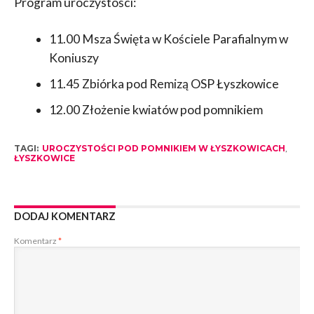
Program uroczystości:
11.00 Msza Święta w Kościele Parafialnym w
Koniuszy
11.45 Zbiórka pod Remizą OSP Łyszkowice
12.00 Złożenie kwiatów pod pomnikiem
TAGI:
UROCZYSTOŚCI POD POMNIKIEM W ŁYSZKOWICACH
,
ŁYSZKOWICE
DODAJ KOMENTARZ
Komentarz
*