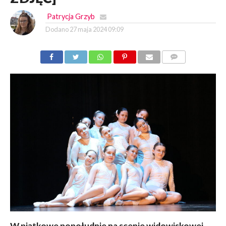
Patrycja Grzyb
Dodano
27 maja 2024 09:09
KOMENTARZY
W piątkowe popołudnie na scenie widowiskowej