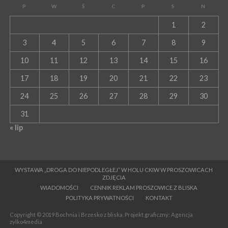
P
W
Ś
C
P
S
N
1
2
3
4
5
6
7
8
9
10
11
12
13
14
15
16
17
18
19
20
21
22
23
24
25
26
27
28
29
30
31
« lip
WYSTAWA „DROGA DO NIEPODLEGŁEJ” W HOLU CKIW W PROSZOWICACH
ZDJĘCIA
WIADOMOŚCI
CENNIK REKLAM PROSZOWICE Z BLISKA
POLITYKA PRYWATNOŚCI
KONTAKT
Copyright © 2019 Bochnia i Brzesko z bliska. Projekt graficzny: Agencja
zylko4media