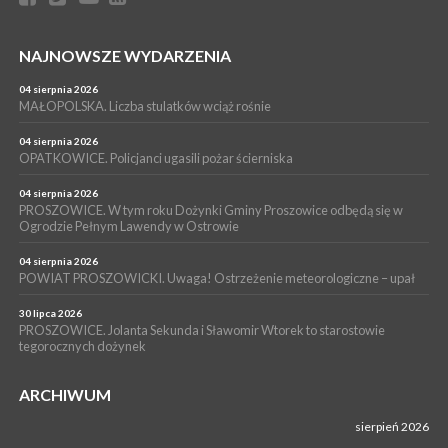
NOC CIEM
WYDARZENIA
NAJNOWSZE WYDARZENIA
15 lipca 2026
PROSZOWICE. Już za tydzień kolejne zajęcia z cyklu „Wakacyjne
Czwartki w Bibliotece”
04 sierpnia 2026
MAŁOPOLSKA. Liczba stulatków wciąż rośnie
WYDARZENIA
14 lipca 2026
04 sierpnia 2026
PROSZOWICE. 26 lipca odbędzie się XII Marsz Rzeczpospolitej
OPATKOWICE. Policjanci ugasili pożar ścierniska
Partyzanckiej 1944
04 sierpnia 2026
WYDARZENIA
PROSZOWICE. W tym roku Dożynki Gminy Proszowice odbędą się w
Ogrodzie Pełnym Lawendy w Ostrowie
13 lipca 2026
POWIAT PROSZOWICE. Nowa Pracownia Densytometrii w
Szpitalu im. Ojca Rafała z Proszowic już działa
04 sierpnia 2026
POWIAT PROSZOWICKI. Uwaga! Ostrzeżenie meteorologiczne – upał
30 lipca 2026
PROSZOWICE. Jolanta Sekunda i Sławomir Wtorek to starostowie
tegorocznych dożynek
ARCHIWUM
sierpień 2026