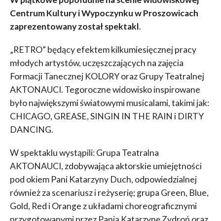
Centrum Kultury i Wypoczynku w Proszowicach
zaprezentowany został spektakl
.
„RETRO” będący efektem kilkumiesięcznej pracy
młodych artystów, uczęszczających na zajęcia
Formacji Tanecznej KOLORY oraz Grupy Teatralnej
AKTONAUCI. Tegoroczne widowisko inspirowane
było największymi światowymi musicalami, takimi jak:
CHICAGO, GREASE, SINGIN IN THE RAIN i DIRTY
DANCING.
W spektaklu wystąpili: Grupa Teatralna
AKTONAUCI, zdobywająca aktorskie umiejętności
pod okiem Pani Katarzyny Duch, odpowiedzialnej
również za scenariusz i reżyserię; grupa Green, Blue,
Gold, Red i Orange z układami choreograficznymi
przygotowanymi przez Panią Katarzynę Zydroń oraz