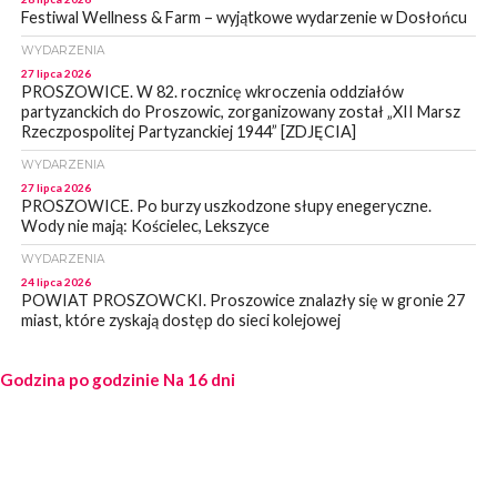
Festiwal Wellness & Farm – wyjątkowe wydarzenie w Dosłońcu
WYDARZENIA
27 lipca 2026
PROSZOWICE. W 82. rocznicę wkroczenia oddziałów
partyzanckich do Proszowic, zorganizowany został „XII Marsz
Rzeczpospolitej Partyzanckiej 1944” [ZDJĘCIA]
WYDARZENIA
27 lipca 2026
PROSZOWICE. Po burzy uszkodzone słupy enegeryczne.
Wody nie mają: Kościelec, Lekszyce
WYDARZENIA
24 lipca 2026
POWIAT PROSZOWCKI. Proszowice znalazły się w gronie 27
miast, które zyskają dostęp do sieci kolejowej
WYDARZENIA
Godzina po godzinie
23 lipca 2026
Na 16 dni
POWIAT PROSZOWICE. Obchody Święta Policji w
Proszowicach [ZDJĘCIA]
WYDARZENIA
21 lipca 2026
MAŁOPOLSKA. ZUS wypłacił 13,4 mln zł w ramach świadczenia