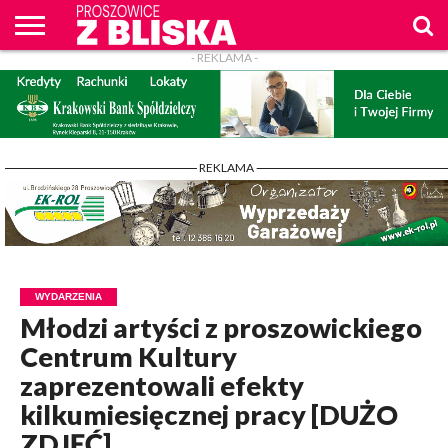
- REKLAMA -
O
NAS
WIADOMOŚCI
ZAPYTAM
CENNIK
KONTAKT
WPROST
REKLAM
PROSZOWICE
Z BLISKA
- REKLAMA -
WYDARZENIA
Młodzi artyści z proszowickiego
Centrum Kultury
zaprezentowali efekty
kilkumiesięcznej pracy [DUŻO
ZDJĘĆ]