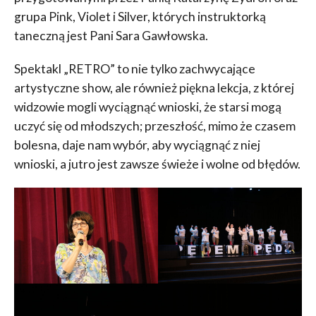
grupa Pink, Violet i Silver, których instruktorką
taneczną jest Pani Sara Gawłowska.
Spektakl „RETRO” to nie tylko zachwycające
artystyczne show, ale również piękna lekcja, z której
widzowie mogli wyciągnąć wnioski, że starsi mogą
uczyć się od młodszych; przeszłość, mimo że czasem
bolesna, daje nam wybór, aby wyciągnąć z niej
wnioski, a jutro jest zawsze świeże i wolne od błędów.