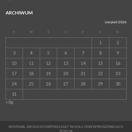
ARCHIWUM
sierpień 2026
P
W
Ś
C
P
S
N
1
2
3
4
5
6
7
8
9
10
11
12
13
14
15
16
17
18
19
20
21
22
23
24
25
26
27
28
29
30
31
« lip
WYSTAWA „DROGA DO NIEPODLEGŁEJ” W HOLU CKIW W PROSZOWICACH
ZDJĘCIA