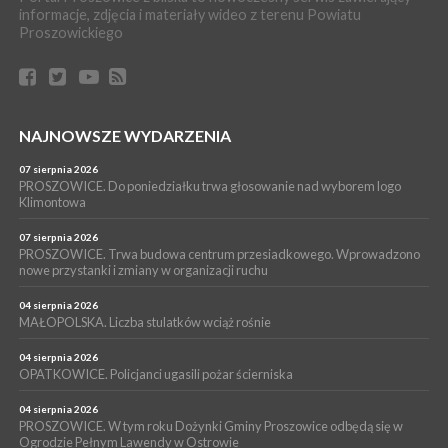
WYDARZENIA
informacje, zdjęcia i materiały wideo z terenu Powiatu
Proszowickiego
17 lipca 2026
GMINA PROSZOWICE. W Klimontowie trwają wyjątkowe,
bezpłatne warsztaty realizowane w ramach unijnego projektu
[ZDJĘCIA]
WYDARZENIA
NAJNOWSZE WYDARZENIA
16 lipca 2026
POWIAT PROSZOWICKI. KRUS bliżej rolników. Mieszkańcy
Pałecznicy będą obsługiwani w Proszowicach
07 sierpnia 2026
PROSZOWICE. Do poniedziałku trwa głosowanie nad wyborem logo
WYDARZENIA
Klimontowa
15 lipca 2026
PROSZOWICE. W parku Warsztaty Edukacyjno-Przyrodnicze
07 sierpnia 2026
PROSZOWICE. Trwa budowa centrum przesiadkowego. Wprowadzono
NOC CIEM
nowe przystanki i zmiany w organizacji ruchu
WYDARZENIA
04 sierpnia 2026
15 lipca 2026
PROSZOWICE. Już za tydzień kolejne zajęcia z cyklu „Wakacyjne
MAŁOPOLSKA. Liczba stulatków wciąż rośnie
Czwartki w Bibliotece”
04 sierpnia 2026
OPATKOWICE. Policjanci ugasili pożar ścierniska
04 sierpnia 2026
PROSZOWICE. W tym roku Dożynki Gminy Proszowice odbędą się w
Ogrodzie Pełnym Lawendy w Ostrowie