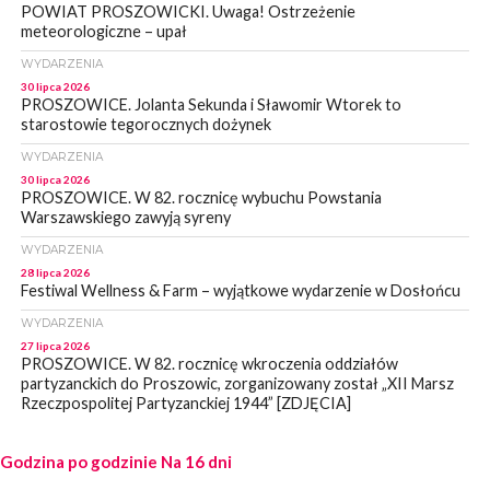
POWIAT PROSZOWICKI. Uwaga! Ostrzeżenie
meteorologiczne – upał
WYDARZENIA
30 lipca 2026
PROSZOWICE. Jolanta Sekunda i Sławomir Wtorek to
starostowie tegorocznych dożynek
WYDARZENIA
30 lipca 2026
PROSZOWICE. W 82. rocznicę wybuchu Powstania
Warszawskiego zawyją syreny
WYDARZENIA
28 lipca 2026
Festiwal Wellness & Farm – wyjątkowe wydarzenie w Dosłońcu
WYDARZENIA
27 lipca 2026
PROSZOWICE. W 82. rocznicę wkroczenia oddziałów
partyzanckich do Proszowic, zorganizowany został „XII Marsz
Rzeczpospolitej Partyzanckiej 1944” [ZDJĘCIA]
WYDARZENIA
Godzina po godzinie
27 lipca 2026
Na 16 dni
PROSZOWICE. Po burzy uszkodzone słupy enegeryczne.