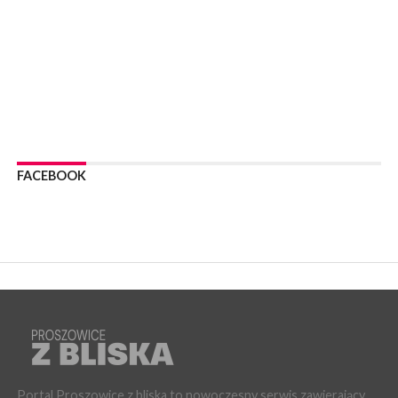
Wody nie mają: Kościelec, Lekszyce
WYDARZENIA
24 lipca 2026
POWIAT PROSZOWCKI. Proszowice znalazły się w gronie 27
miast, które zyskają dostęp do sieci kolejowej
WYDARZENIA
23 lipca 2026
POWIAT PROSZOWICE. Obchody Święta Policji w
Proszowicach [ZDJĘCIA]
FACEBOOK
WYDARZENIA
21 lipca 2026
MAŁOPOLSKA. ZUS wypłacił 13,4 mln zł w ramach świadczenia
300+
WYDARZENIA
21 lipca 2026
POWIAT PROSZOWICKI. Na dziś zaplanowano „ALARM-2026”
– ogólnopolskie ćwiczenia ostrzegania i alarmowania
WYDARZENIA
21 lipca 2026
PROSZOWICE. Dzień Otwarty z okazji 10-lecia Wodociągów
Proszowickich [ZDJĘCIA]
Portal Proszowice z bliska to nowoczesny serwis zawierający