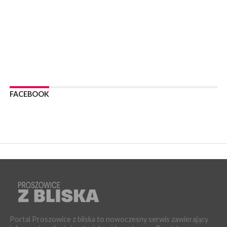
WYDARZENIA
24 lipca 2026
POWIAT PROSZOWCKI. Proszowice znalazły się w gronie 27
miast, które zyskają dostęp do sieci kolejowej
WYDARZENIA
23 lipca 2026
POWIAT PROSZOWICE. Obchody Święta Policji w
Proszowicach [ZDJĘCIA]
FACEBOOK
WYDARZENIA
21 lipca 2026
MAŁOPOLSKA. ZUS wypłacił 13,4 mln zł w ramach świadczenia
300+
WYDARZENIA
21 lipca 2026
POWIAT PROSZOWICKI. Na dziś zaplanowano „ALARM-2026”
– ogólnopolskie ćwiczenia ostrzegania i alarmowania
WYDARZENIA
21 lipca 2026
PROSZOWICE. Dzień Otwarty z okazji 10-lecia Wodociągów
Proszowickich [ZDJĘCIA]
Portal Proszowice z bliska to nowoczesny serwis zawierający