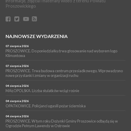
WYDARZENIA
informacje, zdjęcia i materiały wideo z terenu Powiatu
Proszowickiego
17 lipca 2026
GMINA PROSZOWICE. W Klimontowie trwają wyjątkowe,
bezpłatne warsztaty realizowane w ramach unijnego projektu
[ZDJĘCIA]
WYDARZENIA
NAJNOWSZE WYDARZENIA
16 lipca 2026
POWIAT PROSZOWICKI. KRUS bliżej rolników. Mieszkańcy
Pałecznicy będą obsługiwani w Proszowicach
07 sierpnia 2026
PROSZOWICE. Do poniedziałku trwa głosowanie nad wyborem logo
WYDARZENIA
Klimontowa
15 lipca 2026
PROSZOWICE. W parku Warsztaty Edukacyjno-Przyrodnicze
07 sierpnia 2026
PROSZOWICE. Trwa budowa centrum przesiadkowego. Wprowadzono
NOC CIEM
nowe przystanki i zmiany w organizacji ruchu
WYDARZENIA
04 sierpnia 2026
15 lipca 2026
PROSZOWICE. Już za tydzień kolejne zajęcia z cyklu „Wakacyjne
MAŁOPOLSKA. Liczba stulatków wciąż rośnie
Czwartki w Bibliotece”
04 sierpnia 2026
OPATKOWICE. Policjanci ugasili pożar ścierniska
04 sierpnia 2026
PROSZOWICE. W tym roku Dożynki Gminy Proszowice odbędą się w
Ogrodzie Pełnym Lawendy w Ostrowie