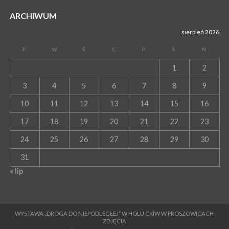
ARCHIWUM
sierpień 2026
P
W
Ś
C
P
S
N
1
2
3
4
5
6
7
8
9
10
11
12
13
14
15
16
17
18
19
20
21
22
23
24
25
26
27
28
29
30
31
« lip
WYSTAWA „DROGA DO NIEPODLEGŁEJ” W HOLU CKIW W PROSZOWICACH
ZDJĘCIA