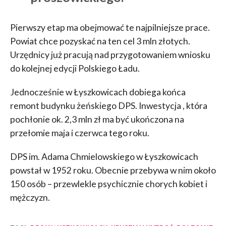
Pierwszy etap ma obejmować te najpilniejsze prace.
Powiat chce pozyskać na ten cel 3 mln złotych.
Urzędnicy już pracują nad przygotowaniem wniosku
do kolejnej edycji Polskiego Ładu.
Jednocześnie w Łyszkowicach dobiega końca
remont budynku żeńskiego DPS. Inwestycja , która
pochłonie ok. 2,3 mln zł ma być ukończona na
przełomie maja i czerwca tego roku.
DPS im. Adama Chmielowskiego w Łyszkowicach
powstał w 1952 roku. Obecnie przebywa w nim około
150 osób – przewlekle psychicznie chorych kobiet i
mężczyzn.