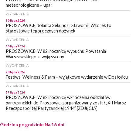
meteorologiczne – upał
WYDARZENIA
30 lipca 2026
PROSZOWICE. Jolanta Sekunda i Sławomir Wtorek to
starostowie tegorocznych dożynek
WYDARZENIA
30 lipca 2026
PROSZOWICE. W 82. rocznicę wybuchu Powstania
Warszawskiego zawyją syreny
WYDARZENIA
28 lipca 2026
Festiwal Wellness & Farm – wyjątkowe wydarzenie w Dosłońcu
WYDARZENIA
27 lipca 2026
PROSZOWICE. W 82. rocznicę wkroczenia oddziałów
partyzanckich do Proszowic, zorganizowany został „XII Marsz
Rzeczpospolitej Partyzanckiej 1944” [ZDJĘCIA]
WYDARZENIA
Godzina po godzinie
27 lipca 2026
Na 16 dni
PROSZOWICE. Po burzy uszkodzone słupy enegeryczne.
Wody nie mają: Kościelec, Lekszyce