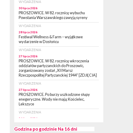
WYDARZENIA
30 lipca 2026
PROSZOWICE. W 82. rocznicę wybuchu
Powstania Warszawskiego zawyją syreny
WYDARZENIA
28 lipca 2026
Festiwal Wellness & Farm – wyjątkowe
wydarzenie w Dosłońcu
WYDARZENIA
27 lipca 2026
PROSZOWICE. W 82. rocznicę wkroczenia
oddziałów partyzanckich do Proszowic,
zorganizowany został „XII Marsz
Rzeczpospolitej Partyzanckiej 1944” [ZDJĘCIA]
WYDARZENIA
27 lipca 2026
PROSZOWICE. Po burzy uszkodzone słupy
enegeryczne. Wody nie mają: Kościelec,
Lekszyce
WYDARZENIA
24 lipca 2026
POWIAT PROSZOWCKI. Proszowice znalazły
się w gronie 27 miast, które zyskają dostęp do
Godzina po godzinie
Na 16 dni
sieci kolejowej