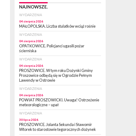
NAJNOWSZE.
WYDARZENIA
04 sierpnia 2026
MAŁOPOLSKA. Liczba stulatków wciąż rośnie
WYDARZENIA
04 sierpnia 2026
OPATKOWICE. Policjanci ugasili pożar
ścierniska
WYDARZENIA
04 sierpnia 2026
PROSZOWICE. W tym roku Dożynki Gminy
Proszowice odbędą się w Ogrodzie Pełnym
Lawendy w Ostrowie
WYDARZENIA
04 sierpnia 2026
POWIAT PROSZOWICKI. Uwaga! Ostrzeżenie
meteorologiczne – upał
WYDARZENIA
30 lipca 2026
PROSZOWICE. Jolanta Sekunda i Sławomir
Wtorek to starostowie tegorocznych dożynek