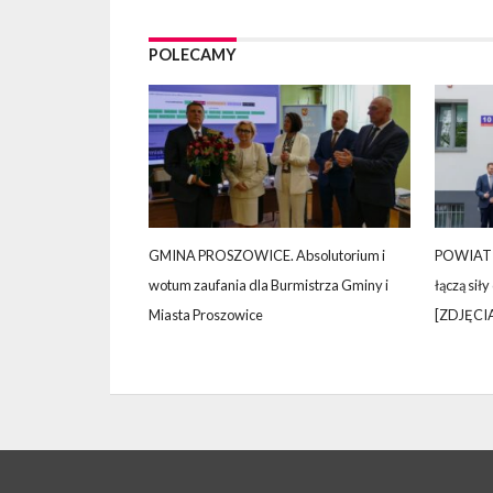
POLECAMY
GMINA PROSZOWICE. Absolutorium i
POWIAT 
wotum zaufania dla Burmistrza Gminy i
łączą siły
Miasta Proszowice
[ZDJĘCI