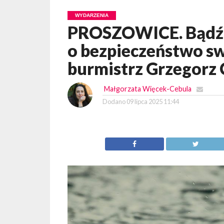
WYDARZENIA
PROSZOWICE. Bądźm
o bezpieczeństwo sw
burmistrz Grzegorz 
Małgorzata Więcek-Cebula
Dodano
09 lipca 2025 11:44