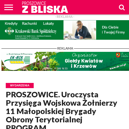
- REKLAMA -
O
NAS
WIADOMOŚCI
ZAPYTAM
CENNIK
KONTAKT
WPROST
REKLAM
PROSZOWICE
Z BLISKA
- REKLAMA -
WYDARZENIA
PROSZOWICE. Uroczysta
Przysięga Wojskowa Żołnierzy
11 Małopolskiej Brygady
Obrony Terytorialnej
PROGRAM