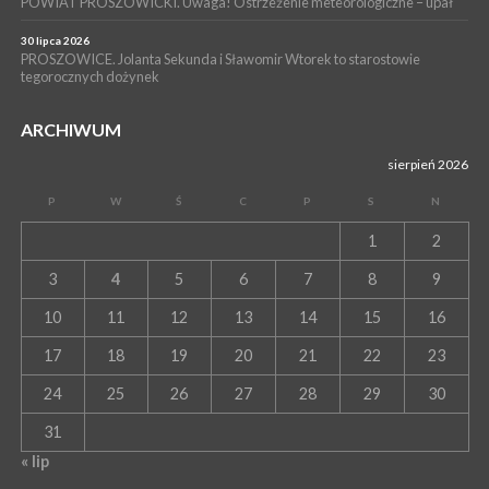
POWIAT PROSZOWICKI. Uwaga! Ostrzeżenie meteorologiczne – upał
30 lipca 2026
PROSZOWICE. Jolanta Sekunda i Sławomir Wtorek to starostowie
tegorocznych dożynek
ARCHIWUM
sierpień 2026
P
W
Ś
C
P
S
N
1
2
3
4
5
6
7
8
9
10
11
12
13
14
15
16
17
18
19
20
21
22
23
24
25
26
27
28
29
30
31
« lip