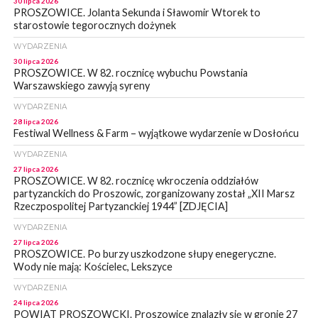
30 lipca 2026
PROSZOWICE. Jolanta Sekunda i Sławomir Wtorek to
starostowie tegorocznych dożynek
WYDARZENIA
30 lipca 2026
PROSZOWICE. W 82. rocznicę wybuchu Powstania
Warszawskiego zawyją syreny
WYDARZENIA
28 lipca 2026
Festiwal Wellness & Farm – wyjątkowe wydarzenie w Dosłońcu
WYDARZENIA
27 lipca 2026
PROSZOWICE. W 82. rocznicę wkroczenia oddziałów
partyzanckich do Proszowic, zorganizowany został „XII Marsz
Rzeczpospolitej Partyzanckiej 1944” [ZDJĘCIA]
WYDARZENIA
27 lipca 2026
PROSZOWICE. Po burzy uszkodzone słupy enegeryczne.
Wody nie mają: Kościelec, Lekszyce
WYDARZENIA
24 lipca 2026
POWIAT PROSZOWCKI. Proszowice znalazły się w gronie 27