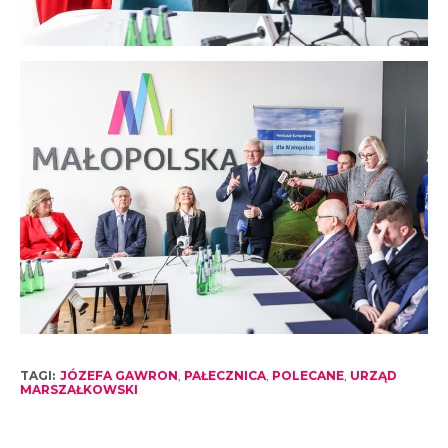
TAGI:
JÓZEFA GAWRON
,
PAŁECZNICA
,
POLECANE
,
URZĄD
MARSZAŁKOWSKI