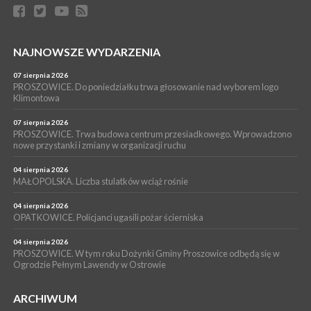
bezpłatne warsztaty realizowane w ramach unijnego projektu
[ZDJĘCIA]
WYDARZENIA
NAJNOWSZE WYDARZENIA
16 lipca 2026
POWIAT PROSZOWICKI. KRUS bliżej rolników. Mieszkańcy
Pałecznicy będą obsługiwani w Proszowicach
07 sierpnia 2026
PROSZOWICE. Do poniedziałku trwa głosowanie nad wyborem logo
WYDARZENIA
Klimontowa
15 lipca 2026
PROSZOWICE. W parku Warsztaty Edukacyjno-Przyrodnicze
07 sierpnia 2026
PROSZOWICE. Trwa budowa centrum przesiadkowego. Wprowadzono
NOC CIEM
nowe przystanki i zmiany w organizacji ruchu
WYDARZENIA
04 sierpnia 2026
15 lipca 2026
PROSZOWICE. Już za tydzień kolejne zajęcia z cyklu „Wakacyjne
MAŁOPOLSKA. Liczba stulatków wciąż rośnie
Czwartki w Bibliotece”
04 sierpnia 2026
OPATKOWICE. Policjanci ugasili pożar ścierniska
04 sierpnia 2026
PROSZOWICE. W tym roku Dożynki Gminy Proszowice odbędą się w
Ogrodzie Pełnym Lawendy w Ostrowie
ARCHIWUM