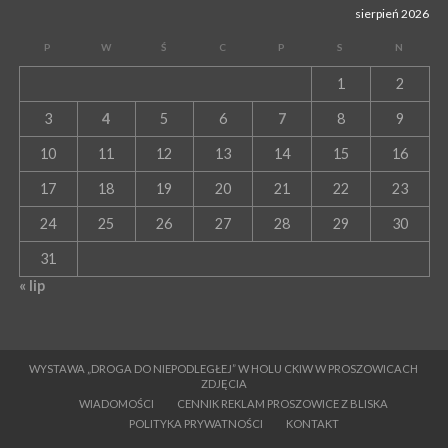
sierpień 2026
P
W
Ś
C
P
S
N
1
2
3
4
5
6
7
8
9
10
11
12
13
14
15
16
17
18
19
20
21
22
23
24
25
26
27
28
29
30
31
« lip
WYSTAWA „DROGA DO NIEPODLEGŁEJ” W HOLU CKIW W PROSZOWICACH
ZDJĘCIA
WIADOMOŚCI
CENNIK REKLAM PROSZOWICE Z BLISKA
POLITYKA PRYWATNOŚCI
KONTAKT