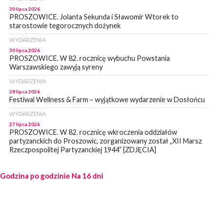
30 lipca 2026
PROSZOWICE. Jolanta Sekunda i Sławomir Wtorek to
starostowie tegorocznych dożynek
WYDARZENIA
30 lipca 2026
PROSZOWICE. W 82. rocznicę wybuchu Powstania
Warszawskiego zawyją syreny
WYDARZENIA
28 lipca 2026
Festiwal Wellness & Farm – wyjątkowe wydarzenie w Dosłońcu
WYDARZENIA
27 lipca 2026
PROSZOWICE. W 82. rocznicę wkroczenia oddziałów
partyzanckich do Proszowic, zorganizowany został „XII Marsz
Rzeczpospolitej Partyzanckiej 1944” [ZDJĘCIA]
WYDARZENIA
Godzina po godzinie
27 lipca 2026
Na 16 dni
PROSZOWICE. Po burzy uszkodzone słupy enegeryczne.
Wody nie mają: Kościelec, Lekszyce
WYDARZENIA
24 lipca 2026