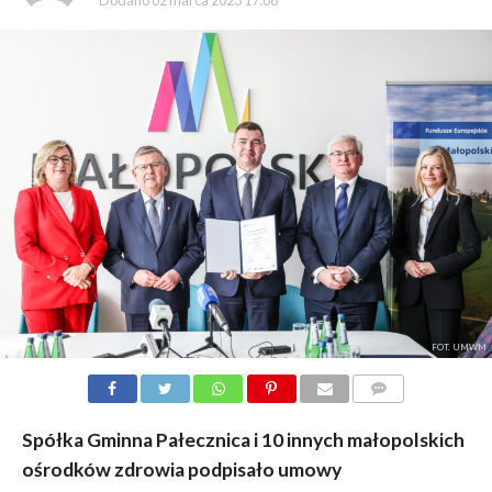
Dodano
02 marca 2023 17:08
FOT. UMWM
KOMENTARZY
Spółka Gminna Pałecznica i 10 innych małopolskich
ośrodków zdrowia podpisało umowy