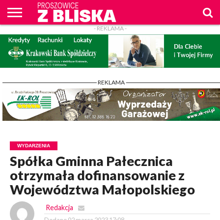
- REKLAMA -
O
NAS
WIADOMOŚCI
ZAPYTAM
CENNIK
KONTAKT
WPROST
REKLAM
PROSZOWICE
Z BLISKA
- REKLAMA -
WYDARZENIA
Spółka Gminna Pałecznica
otrzymała dofinansowanie z
Województwa Małopolskiego
Redakcja