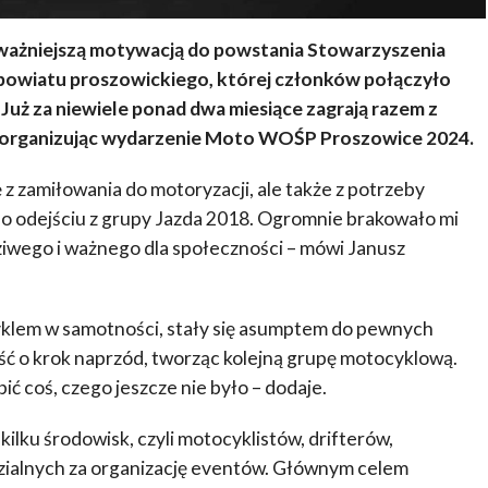
najważniejszą motywacją do powstania Stowarzyszenia
powiatu proszowickiego, której członków połączyło
uż za niewiele ponad dwa miesiące zagrają razem z
 organizując wydarzenie Moto WOŚP Proszowice 2024.
z zamiłowania do motoryzacji, ale także z potrzeby
 po odejściu z grupy Jazda 2018. Ogromnie brakowało mi
iwego i ważnego dla społeczności – mówi Janusz
yklem w samotności, stały się asumptem do pewnych
ść o krok naprzód, tworząc kolejną grupę motocyklową.
ić coś, czego jeszcze nie było – dodaje.
ilku środowisk, czyli motocyklistów, drifterów,
dzialnych za organizację eventów. Głównym celem