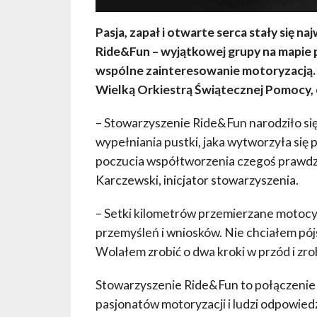
Pasja, zapał i otwarte serca stały się 
Ride&Fun – wyjątkowej grupy na mapie 
wspólne zainteresowanie motoryzacją. J
Wielką Orkiestrą Świątecznej Pomocy,
– Stowarzyszenie Ride&Fun narodziło się 
wypełniania pustki, jaka wytworzyła się
poczucia współtworzenia czegoś prawdz
Karczewski, inicjator stowarzyszenia.
– Setki kilometrów przemierzane motoc
przemyśleń i wniosków. Nie chciałem pój
Wolałem zrobić o dwa kroki w przód i zrob
Stowarzyszenie Ride&Fun to połączenie k
pasjonatów motoryzacji i ludzi odpowie