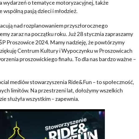
ja wydarzeń o tematyce motoryzacyjnej, także
 wspólną pasją dzieci i młodzież.
racują nad rozplanowaniem przyszłorocznego
emy zaraz na początku roku. Już 28 stycznia zapraszamy
OŚP Proszowice 2024. Mamy nadzieję, że powtórzymy
dziękuję Centrum Kultury i Wypoczynku w Proszowicach
rzenia proszowickiego finału. To dla nas bardzo ważne –
ocial mediów stowarzyszenia Ride&Fun – to społeczność,
ych limitów. Na przestrzeni lat, dołożymy wszelkich
dzie służyła wszystkim – zapewnia.