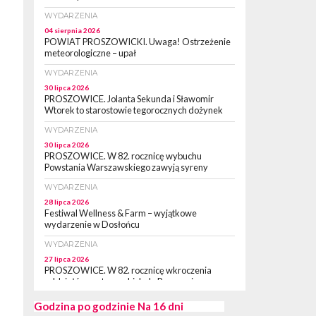
WYDARZENIA
04 sierpnia 2026
POWIAT PROSZOWICKI. Uwaga! Ostrzeżenie
meteorologiczne – upał
WYDARZENIA
30 lipca 2026
PROSZOWICE. Jolanta Sekunda i Sławomir
Wtorek to starostowie tegorocznych dożynek
WYDARZENIA
30 lipca 2026
PROSZOWICE. W 82. rocznicę wybuchu
Powstania Warszawskiego zawyją syreny
WYDARZENIA
28 lipca 2026
Festiwal Wellness & Farm – wyjątkowe
wydarzenie w Dosłońcu
WYDARZENIA
27 lipca 2026
PROSZOWICE. W 82. rocznicę wkroczenia
oddziałów partyzanckich do Proszowic,
zorganizowany został „XII Marsz
Rzeczpospolitej Partyzanckiej 1944” [ZDJĘCIA]
Godzina po godzinie
Na 16 dni