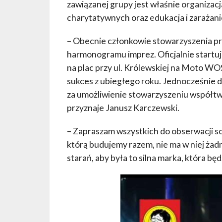
zawiązanej grupy jest właśnie organizac
charytatywnych oraz edukacja i zarażanie
– Obecnie członkowie stowarzyszenia p
harmonogramu imprez. Oficjalnie startuj
na plac przy ul. Królewskiej na Moto W
sukces z ubiegłego roku. Jednocześnie 
za umożliwienie stowarzyszeniu współtwo
przyznaje Janusz Karczewski.
– Zapraszam wszystkich do obserwacji s
którą budujemy razem, nie ma w niej żadn
starań, aby była to silna marka, która bę