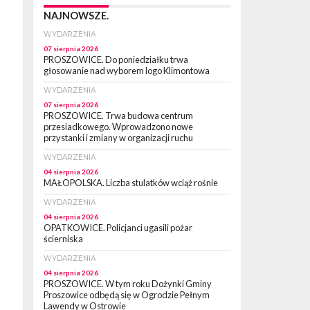
NAJNOWSZE.
WYDARZENIA
07 sierpnia 2026
PROSZOWICE. Do poniedziałku trwa
głosowanie nad wyborem logo Klimontowa
WYDARZENIA
07 sierpnia 2026
PROSZOWICE. Trwa budowa centrum
przesiadkowego. Wprowadzono nowe
przystanki i zmiany w organizacji ruchu
WYDARZENIA
04 sierpnia 2026
MAŁOPOLSKA. Liczba stulatków wciąż rośnie
WYDARZENIA
04 sierpnia 2026
OPATKOWICE. Policjanci ugasili pożar
ścierniska
WYDARZENIA
04 sierpnia 2026
PROSZOWICE. W tym roku Dożynki Gminy
Proszowice odbędą się w Ogrodzie Pełnym
Lawendy w Ostrowie