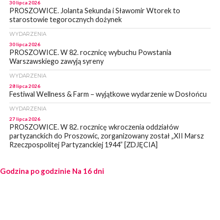
30 lipca 2026
PROSZOWICE. Jolanta Sekunda i Sławomir Wtorek to
starostowie tegorocznych dożynek
WYDARZENIA
30 lipca 2026
PROSZOWICE. W 82. rocznicę wybuchu Powstania
Warszawskiego zawyją syreny
WYDARZENIA
28 lipca 2026
Festiwal Wellness & Farm – wyjątkowe wydarzenie w Dosłońcu
WYDARZENIA
27 lipca 2026
PROSZOWICE. W 82. rocznicę wkroczenia oddziałów
partyzanckich do Proszowic, zorganizowany został „XII Marsz
Rzeczpospolitej Partyzanckiej 1944” [ZDJĘCIA]
WYDARZENIA
Godzina po godzinie
27 lipca 2026
Na 16 dni
PROSZOWICE. Po burzy uszkodzone słupy enegeryczne.
Wody nie mają: Kościelec, Lekszyce
WYDARZENIA
24 lipca 2026
POWIAT PROSZOWCKI. Proszowice znalazły się w gronie 27