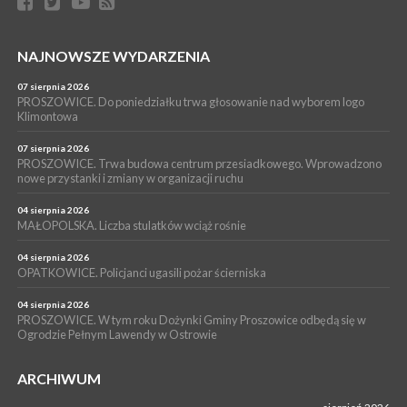
[ZDJĘCIA]
WYDARZENIA
NAJNOWSZE WYDARZENIA
16 lipca 2026
POWIAT PROSZOWICKI. KRUS bliżej rolników. Mieszkańcy
Pałecznicy będą obsługiwani w Proszowicach
07 sierpnia 2026
PROSZOWICE. Do poniedziałku trwa głosowanie nad wyborem logo
WYDARZENIA
Klimontowa
15 lipca 2026
PROSZOWICE. W parku Warsztaty Edukacyjno-Przyrodnicze
07 sierpnia 2026
PROSZOWICE. Trwa budowa centrum przesiadkowego. Wprowadzono
NOC CIEM
nowe przystanki i zmiany w organizacji ruchu
WYDARZENIA
04 sierpnia 2026
15 lipca 2026
PROSZOWICE. Już za tydzień kolejne zajęcia z cyklu „Wakacyjne
MAŁOPOLSKA. Liczba stulatków wciąż rośnie
Czwartki w Bibliotece”
04 sierpnia 2026
OPATKOWICE. Policjanci ugasili pożar ścierniska
04 sierpnia 2026
PROSZOWICE. W tym roku Dożynki Gminy Proszowice odbędą się w
Ogrodzie Pełnym Lawendy w Ostrowie
ARCHIWUM