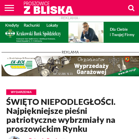
- REKLAMA -
O
NAS
WIADOMOŚCI
ZAPYTAM
CENNIK
KONTAKT
WPROST
REKLAM
PROSZOWICE
Z BLISKA
- REKLAMA -
WYDARZENIA
ŚWIĘTO NIEPODLEGŁOŚCI.
Najpiękniejsze pieśni
patriotyczne wybrzmiały na
proszowickim Rynku