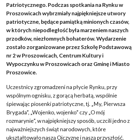
Patriotycznego. Podczas spotkania na Rynku w
Proszowicach wybrzmiały najpiękniejsze utwory
patriotyczne, będące pamiątką minionych czasów,
w których niepodległość była marzeniem naszych
przodków, niezłomnych bohaterów. Wydarzenie
zostało zorganizowane przez Szkołę Podstawową
nr 2 w Proszowicach, Centrum Kultury i
Wypoczynku w Proszowicach oraz Gminę i Miasto
Proszowice.
Uczestnicy zgromadzeni na płycie Rynku, przy
wspólnym ognisku, z gorącą herbatą, wspólnie
śpiewając piosenki patriotyczne, tj. „My, Pierwsza
Brygada”, „Wojenko, wojenko” czy „O mój
rozmarynie”, w najpiękniejszy sposób, uczcili jedno z
najważniejszych świąt narodowych, które
ukształtowało naszą Ojczyznę i naszą przyszłość.