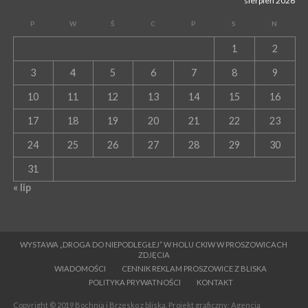
sierpień 2026
P
W
Ś
C
P
S
N
1
2
3
4
5
6
7
8
9
10
11
12
13
14
15
16
17
18
19
20
21
22
23
24
25
26
27
28
29
30
31
« lip
WYSTAWA „DROGA DO NIEPODLEGŁEJ” W HOLU CKIW W PROSZOWICACH
ZDJĘCIA
WIADOMOŚCI
CENNIK REKLAM PROSZOWICE Z BLISKA
POLITYKA PRYWATNOŚCI
KONTAKT
Copyright © 2019 Bochnia i Brzesko z bliska. Projekt graficzny: Agencja