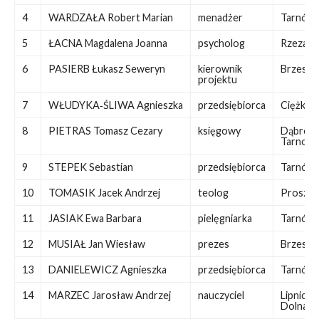
4
WARDZAŁA Robert Marian
menadżer
Tarnów
5
ŁACNA Magdalena Joanna
psycholog
Rzezaw
6
PASIERB Łukasz Seweryn
kierownik
Brzesko
projektu
7
WŁUDYKA‑ŚLIWA Agnieszka
przedsiębiorca
Ciężkow
8
PIETRAS Tomasz Cezary
księgowy
Dąbrow
Tarnow
9
STEPEK Sebastian
przedsiębiorca
Tarnów
10
TOMASIK Jacek Andrzej
teolog
Proszow
11
JASIAK Ewa Barbara
pielęgniarka
Tarnów
12
MUSIAŁ Jan Wiesław
prezes
Brzesko
13
DANIELEWICZ Agnieszka
przedsiębiorca
Tarnów
14
MARZEC Jarosław Andrzej
nauczyciel
Lipnica
Dolna