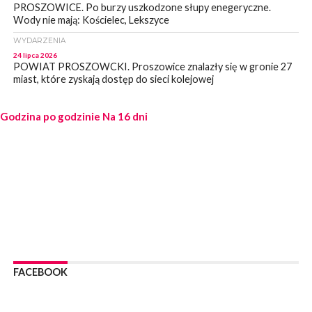
PROSZOWICE. Po burzy uszkodzone słupy enegeryczne.
Wody nie mają: Kościelec, Lekszyce
WYDARZENIA
24 lipca 2026
POWIAT PROSZOWCKI. Proszowice znalazły się w gronie 27
miast, które zyskają dostęp do sieci kolejowej
WYDARZENIA
Godzina po godzinie
23 lipca 2026
Na 16 dni
POWIAT PROSZOWICE. Obchody Święta Policji w
Proszowicach [ZDJĘCIA]
WYDARZENIA
21 lipca 2026
MAŁOPOLSKA. ZUS wypłacił 13,4 mln zł w ramach świadczenia
300+
WYDARZENIA
21 lipca 2026
POWIAT PROSZOWICKI. Na dziś zaplanowano „ALARM-2026”
– ogólnopolskie ćwiczenia ostrzegania i alarmowania
FACEBOOK
WYDARZENIA
21 lipca 2026
PROSZOWICE. Dzień Otwarty z okazji 10-lecia Wodociągów