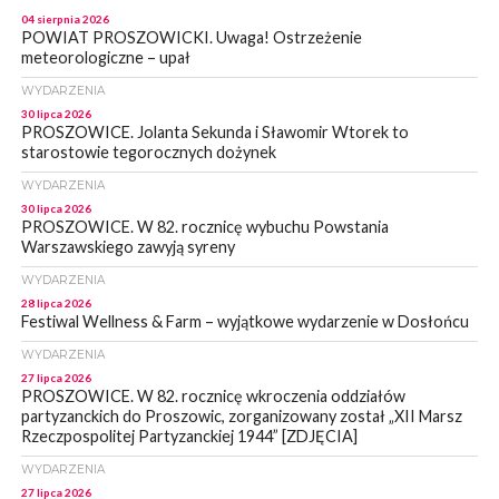
04 sierpnia 2026
POWIAT PROSZOWICKI. Uwaga! Ostrzeżenie
meteorologiczne – upał
WYDARZENIA
30 lipca 2026
PROSZOWICE. Jolanta Sekunda i Sławomir Wtorek to
starostowie tegorocznych dożynek
WYDARZENIA
30 lipca 2026
PROSZOWICE. W 82. rocznicę wybuchu Powstania
Warszawskiego zawyją syreny
WYDARZENIA
28 lipca 2026
Festiwal Wellness & Farm – wyjątkowe wydarzenie w Dosłońcu
WYDARZENIA
27 lipca 2026
PROSZOWICE. W 82. rocznicę wkroczenia oddziałów
partyzanckich do Proszowic, zorganizowany został „XII Marsz
Rzeczpospolitej Partyzanckiej 1944” [ZDJĘCIA]
WYDARZENIA
27 lipca 2026