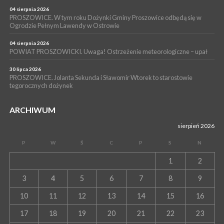
Partyzanckiej 1944
04 sierpnia 2026
WYDARZENIA
PROSZOWICE. W tym roku Dożynki Gminy Proszowice odbędą się w
Ogrodzie Pełnym Lawendy w Ostrowie
13 lipca 2026
POWIAT PROSZOWICE. Nowa Pracownia Densytometrii w
Szpitalu im. Ojca Rafała z Proszowic już działa
04 sierpnia 2026
POWIAT PROSZOWICKI. Uwaga! Ostrzeżenie meteorologiczne – upał
30 lipca 2026
PROSZOWICE. Jolanta Sekunda i Sławomir Wtorek to starostowie
tegorocznych dożynek
ARCHIWUM
sierpień 2026
P
W
Ś
C
P
S
N
1
2
3
4
5
6
7
8
9
10
11
12
13
14
15
16
17
18
19
20
21
22
23