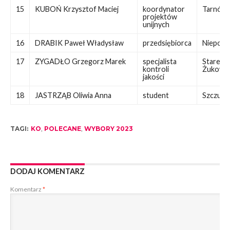
15
KUBOŃ Krzysztof Maciej
koordynator
Tarnów
projektów
unijnych
16
DRABIK Paweł Władysław
przedsiębiorca
Niepoło
17
ZYGADŁO Grzegorz Marek
specjalista
Stare
kontroli
Żukowic
jakości
18
JASTRZĄB Oliwia Anna
student
Szczuci
TAGI:
KO
,
POLECANE
,
WYBORY 2023
DODAJ KOMENTARZ
Komentarz
*