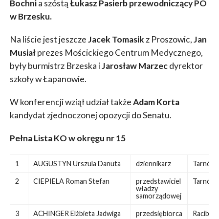
Bochni
a szóstą
Łukasz Pasierb przewodniczący PO
w Brzesku.
Na liście jest jeszcze
Jacek Tomasik
z Proszowic,
Jan
Musiał
prezes Mościckiego Centrum Medycznego,
były burmistrz Brzeska i
Jarosław Marzec
dyrektor
szkoły w Łapanowie.
W konferencji wziął udział także
Adam Korta
kandydat zjednoczonej opozycji do Senatu.
Pełna Lista KO w okręgu nr 15
1
AUGUSTYN Urszula Danuta
dziennikarz
Tarnów
2
CIEPIELA Roman Stefan
przedstawiciel
Tarnów
władzy
samorządowej
3
ACHINGER Elżbieta Jadwiga
przedsiębiorca
Racibor