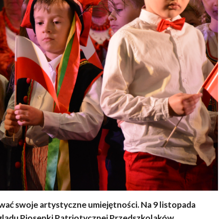
ać swoje artystyczne umiejętności. Na 9 listopada
lądu Piosenki Patriotycznej Przedszkolaków.