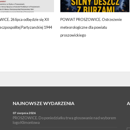
CE. 26 lipca odbędzie się XII
POWIAT PROSZOWICE. Ostrzeżenie
czpospolitej Partyzanckiej 1944
meteorologiczne dla powiatu
proszowickiego
NAJNOWSZE WYDARZENIA
07 sierpnia 2026
PROSZOWICE. Do poniedziałku trwa głosowanie nad wyborem
logo Klimontowa