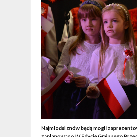
Najmłodsi znów będą mogli zaprezentow
zaplanowano IV Edycję Gminnego Przeg