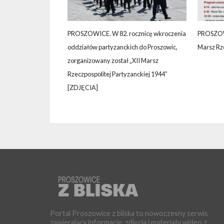
PROSZOWICE. W 82. rocznicę wkroczenia
PROSZOWI
oddziałów partyzanckich do Proszowic,
Marsz Rze
zorganizowany został „XII Marsz
Rzeczpospolitej Partyzanckiej 1944”
[ZDJĘCIA]
Portal Proszowice z bliska to nowoczesny serwis
zawierający informacje, zdjęcia i materiały wideo z