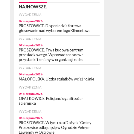
NAJNOWSZE.
WYDARZENIA
07 sierpnia 2026
PROSZOWICE. Do poniedziałku trwa
głosowanie nad wyborem logo Klimontowa
WYDARZENIA
07 sierpnia 2026
PROSZOWICE. Trwa budowa centrum
przesiadkowego. Wprowadzono nowe
przystanki i zmiany w organizacji ruchu
WYDARZENIA
04 sierpnia 2026
MAŁOPOLSKA. Liczba stulatków wciąż rośnie
WYDARZENIA
04 sierpnia 2026
OPATKOWICE. Policjanci ugasili pożar
ścierniska
WYDARZENIA
04 sierpnia 2026
PROSZOWICE. W tym roku Dożynki Gminy
Proszowice odbędą się w Ogrodzie Pełnym
Lawendy w Ostrowie