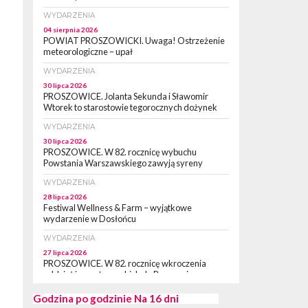
WYDARZENIA
04 sierpnia 2026
POWIAT PROSZOWICKI. Uwaga! Ostrzeżenie
meteorologiczne – upał
WYDARZENIA
30 lipca 2026
PROSZOWICE. Jolanta Sekunda i Sławomir
Wtorek to starostowie tegorocznych dożynek
WYDARZENIA
30 lipca 2026
PROSZOWICE. W 82. rocznicę wybuchu
Powstania Warszawskiego zawyją syreny
WYDARZENIA
28 lipca 2026
Festiwal Wellness & Farm – wyjątkowe
wydarzenie w Dosłońcu
WYDARZENIA
27 lipca 2026
PROSZOWICE. W 82. rocznicę wkroczenia
oddziałów partyzanckich do Proszowic,
zorganizowany został „XII Marsz
Rzeczpospolitej Partyzanckiej 1944” [ZDJĘCIA]
Godzina po godzinie
Na 16 dni