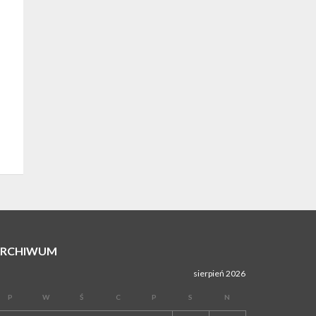
ARCHIWUM
sierpień 2026
P
W
Ś
C
P
S
N