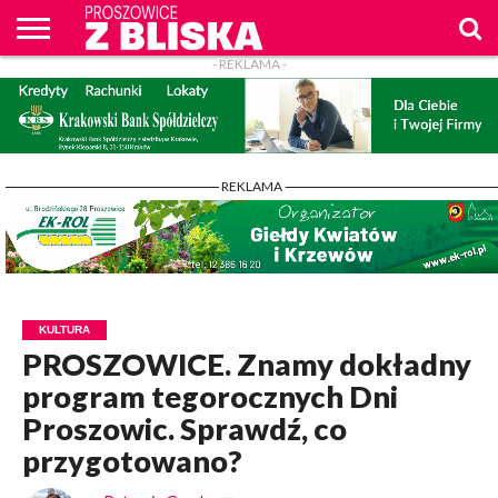
- REKLAMA -
O
NAS
WIADOMOŚCI
ZAPYTAM
CENNIK
KONTAKT
WPROST
REKLAM
PROSZOWICE
Z BLISKA
- REKLAMA -
KULTURA
PROSZOWICE. Znamy dokładny
program tegorocznych Dni
Proszowic. Sprawdź, co
przygotowano?