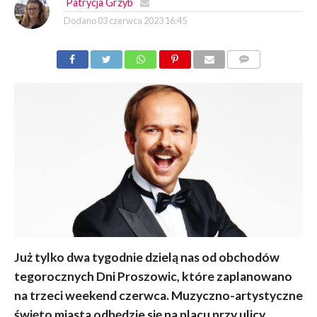
Patrycja Grzyb
Dodano
03 czerwca 2023 16:45
KOMENTARZY
Już tylko dwa tygodnie dzielą nas od obchodów
tegorocznych Dni Proszowic, które zaplanowano
na trzeci weekend czerwca. Muzyczno-artystyczne
święto miasta odbędzie się na placu przy ulicy