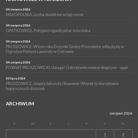
PROSZOWICE. Już za tydzień kolejne zajęcia z cyklu „Wakacyjne
Czwartki w Bibliotece”
04 sierpnia 2026
MAŁOPOLSKA. Liczba stulatków wciąż rośnie
WYDARZENIA
14 lipca 2026
04 sierpnia 2026
PROSZOWICE. 26 lipca odbędzie się XII Marsz Rzeczpospolitej
OPATKOWICE. Policjanci ugasili pożar ścierniska
Partyzanckiej 1944
04 sierpnia 2026
WYDARZENIA
PROSZOWICE. W tym roku Dożynki Gminy Proszowice odbędą się w
Ogrodzie Pełnym Lawendy w Ostrowie
13 lipca 2026
POWIAT PROSZOWICE. Nowa Pracownia Densytometrii w
Szpitalu im. Ojca Rafała z Proszowic już działa
04 sierpnia 2026
POWIAT PROSZOWICKI. Uwaga! Ostrzeżenie meteorologiczne – upał
30 lipca 2026
PROSZOWICE. Jolanta Sekunda i Sławomir Wtorek to starostowie
tegorocznych dożynek
ARCHIWUM
sierpień 2026
P
W
Ś
C
P
S
N
1
2