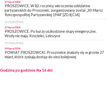
27 lipca 2026
PROSZOWICE. W 82. rocznicę wkroczenia oddziałów
partyzanckich do Proszowic, zorganizowany został „XII Marsz
Rzeczpospolitej Partyzanckiej 1944” [ZDJĘCIA]
WYDARZENIA
27 lipca 2026
PROSZOWICE. Po burzy uszkodzone słupy enegeryczne.
Wody nie mają: Kościelec, Lekszyce
WYDARZENIA
24 lipca 2026
POWIAT PROSZOWCKI. Proszowice znalazły się w gronie 27
miast, które zyskają dostęp do sieci kolejowej
WYDARZENIA
Godzina po godzinie
23 lipca 2026
Na 16 dni
POWIAT PROSZOWICE. Obchody Święta Policji w
Proszowicach [ZDJĘCIA]
WYDARZENIA
21 lipca 2026
MAŁOPOLSKA. ZUS wypłacił 13,4 mln zł w ramach świadczenia
300+
WYDARZENIA