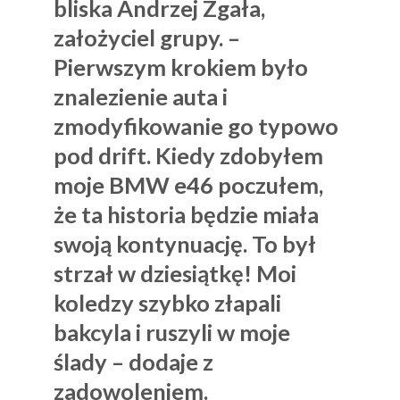
bliska Andrzej Zgała,
założyciel grupy. –
Pierwszym krokiem było
znalezienie auta i
zmodyfikowanie go typowo
pod drift. Kiedy zdobyłem
moje BMW e46 poczułem,
że ta historia będzie miała
swoją kontynuację. To był
strzał w dziesiątkę! Moi
koledzy szybko złapali
bakcyla i ruszyli w moje
ślady – dodaje z
zadowoleniem.