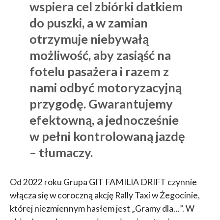
wspiera cel zbiórki datkiem
do puszki, a w zamian
otrzymuje niebywałą
możliwość, aby zasiąść na
fotelu pasażera i razem z
nami odbyć motoryzacyjną
przygodę. Gwarantujemy
efektowną, a jednocześnie
w pełni kontrolowaną jazdę
– tłumaczy.
Od 2022 roku Grupa GIT FAMILIA DRIFT czynnie
włącza się w coroczną akcję Rally Taxi w Żegocinie,
której niezmiennym hasłem jest „Gramy dla…”. W