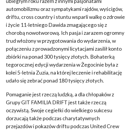
ubiegłym roku razem z innymi pasjonatami
automobilizmu oraz sympatykami rajdów, wyścigów,
driftu, cross country i stuntu wsparli walkę o zdrowie
i życie 11-letniego Dawida zmagającego się z
chorobą nowotworową. Ich pasja i zarazem ogromny
trud włożony w przygotowania do wydarzenia, w
połączeniu z prowadzonymi licytacjami zasilił konto
zbiórki na ponad 300 tysięcy złotych. Bohaterką
tegorocznej edycji wydarzenia w Żegocinie była z
kolei 5-letnia Zuzia, na której leczenie i rehabilitację
udało się zebrać ponad 180 tysięcy złotych.
Pomaganie jest rzeczą ludzką, a dla chłopaków z
Grupy GIT FAMILIA DRIFT jest także rzeczą
oczywistą. Swoje cegiełki do wielkiego sukcesu
dorzucają także podczas charytatywnych
przejazdów i pokazów driftu podczas United Crew