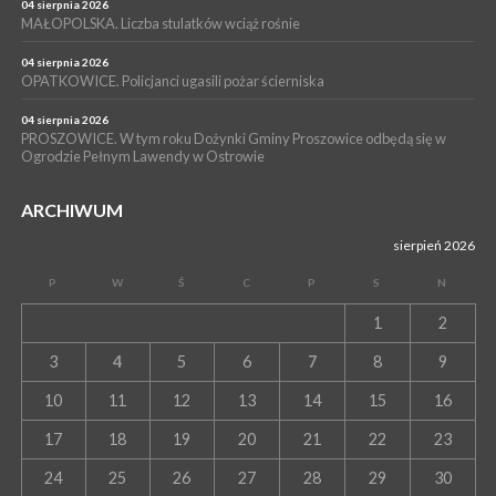
04 sierpnia 2026
15 lipca 2026
PROSZOWICE. Już za tydzień kolejne zajęcia z cyklu „Wakacyjne
MAŁOPOLSKA. Liczba stulatków wciąż rośnie
Czwartki w Bibliotece”
04 sierpnia 2026
OPATKOWICE. Policjanci ugasili pożar ścierniska
04 sierpnia 2026
PROSZOWICE. W tym roku Dożynki Gminy Proszowice odbędą się w
Ogrodzie Pełnym Lawendy w Ostrowie
ARCHIWUM
sierpień 2026
P
W
Ś
C
P
S
N
1
2
3
4
5
6
7
8
9
10
11
12
13
14
15
16
17
18
19
20
21
22
23
24
25
26
27
28
29
30