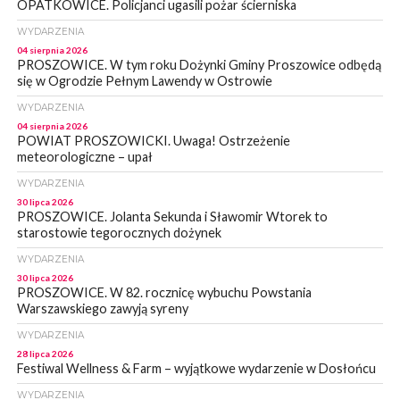
OPATKOWICE. Policjanci ugasili pożar ścierniska
WYDARZENIA
04 sierpnia 2026
PROSZOWICE. W tym roku Dożynki Gminy Proszowice odbędą
się w Ogrodzie Pełnym Lawendy w Ostrowie
WYDARZENIA
04 sierpnia 2026
POWIAT PROSZOWICKI. Uwaga! Ostrzeżenie
meteorologiczne – upał
WYDARZENIA
30 lipca 2026
PROSZOWICE. Jolanta Sekunda i Sławomir Wtorek to
starostowie tegorocznych dożynek
WYDARZENIA
30 lipca 2026
PROSZOWICE. W 82. rocznicę wybuchu Powstania
Warszawskiego zawyją syreny
WYDARZENIA
28 lipca 2026
Festiwal Wellness & Farm – wyjątkowe wydarzenie w Dosłońcu
WYDARZENIA