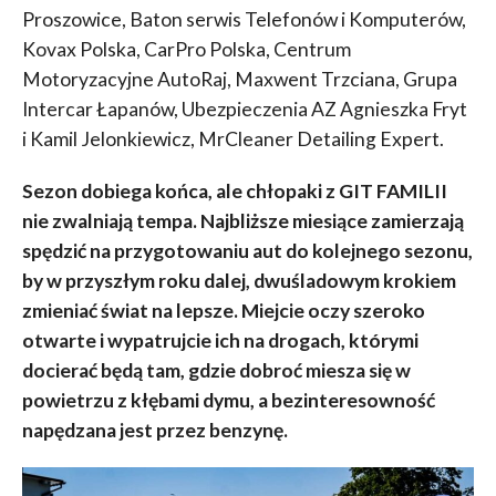
Proszowice, Baton serwis Telefonów i Komputerów,
Kovax Polska, CarPro Polska, Centrum
Motoryzacyjne AutoRaj, Maxwent Trzciana, Grupa
Intercar Łapanów, Ubezpieczenia AZ Agnieszka Fryt
i Kamil Jelonkiewicz, MrCleaner Detailing Expert.
Sezon dobiega końca, ale chłopaki z GIT FAMILII
nie zwalniają tempa. Najbliższe miesiące zamierzają
spędzić na przygotowaniu aut do kolejnego sezonu,
by w przyszłym roku dalej, dwuśladowym krokiem
zmieniać świat na lepsze. Miejcie oczy szeroko
otwarte i wypatrujcie ich na drogach, którymi
docierać będą tam, gdzie dobroć miesza się w
powietrzu z kłębami dymu, a bezinteresowność
napędzana jest przez benzynę.