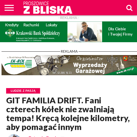
- REKLAMA -
O
NAS
WIADOMOŚCI
ZAPYTAM
CENNIK
KONTAKT
WPROST
REKLAM
PROSZOWICE
Z BLISKA
- REKLAMA -
LUDZIE Z PASJĄ
GIT FAMILIA DRIFT. Fani
czterech kółek nie zwalniają
tempa! Kręcą kolejne kilometry,
aby pomagać innym