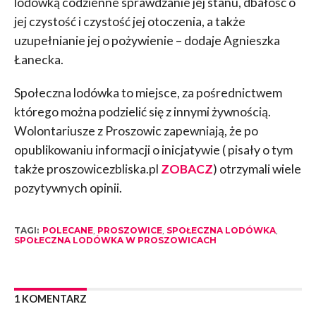
lodówką codzienne sprawdzanie jej stanu, dbałość o
jej czystość i czystość jej otoczenia, a także
uzupełnianie jej o pożywienie – dodaje Agnieszka
Łanecka.
Społeczna lodówka to miejsce, za pośrednictwem
którego można podzielić się z innymi żywnością.
Wolontariusze z Proszowic zapewniają, że po
opublikowaniu informacji o inicjatywie ( pisały o tym
także proszowicezbliska.pl
ZOBACZ
) otrzymali wiele
pozytywnych opinii.
TAGI:
POLECANE
,
PROSZOWICE
,
SPOŁECZNA LODÓWKA
,
SPOŁECZNA LODÓWKA W PROSZOWICACH
1 KOMENTARZ