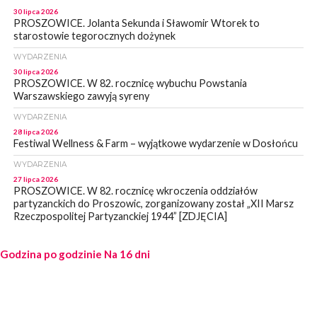
30 lipca 2026
PROSZOWICE. Jolanta Sekunda i Sławomir Wtorek to
starostowie tegorocznych dożynek
WYDARZENIA
30 lipca 2026
PROSZOWICE. W 82. rocznicę wybuchu Powstania
Warszawskiego zawyją syreny
WYDARZENIA
28 lipca 2026
Festiwal Wellness & Farm – wyjątkowe wydarzenie w Dosłońcu
WYDARZENIA
27 lipca 2026
PROSZOWICE. W 82. rocznicę wkroczenia oddziałów
partyzanckich do Proszowic, zorganizowany został „XII Marsz
Rzeczpospolitej Partyzanckiej 1944” [ZDJĘCIA]
WYDARZENIA
Godzina po godzinie
27 lipca 2026
Na 16 dni
PROSZOWICE. Po burzy uszkodzone słupy enegeryczne.
Wody nie mają: Kościelec, Lekszyce
WYDARZENIA
24 lipca 2026