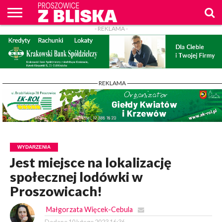
- REKLAMA -
O
NAS
WIADOMOŚCI
ZAPYTAM
CENNIK
KONTAKT
WPROST
REKLAM
PROSZOWICE
Z BLISKA
- REKLAMA -
WYDARZENIA
Jest miejsce na lokalizację
społecznej lodówki w
Proszowicach!
Małgorzata Więcek-Cebula