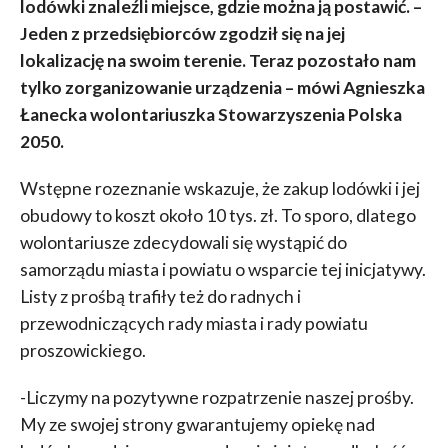
lodówki znaleźli miejsce, gdzie można ją postawić. –
Jeden z przedsiębiorców zgodził się
na jej
lokalizację na swoim terenie. Teraz pozostało nam
tylko zorganizowanie urządzenia – mówi Agnieszka
Łanecka wolontariuszka Stowarzyszenia Polska
2050.
Wstępne rozeznanie wskazuje, że zakup lodówki i jej
obudowy to koszt około 10 tys. zł. To sporo, dlatego
wolontariusze zdecydowali się wystąpić do
samorządu miasta i powiatu o wsparcie tej inicjatywy.
Listy z prośbą trafiły też do radnych i
przewodniczących rady miasta i rady powiatu
proszowickiego.
-Liczymy na pozytywne rozpatrzenie naszej prośby.
My ze swojej strony gwarantujemy opiekę nad