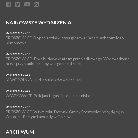
bezpłatne warsztaty realizowane w ramach unijnego projektu
[ZDJĘCIA]
WYDARZENIA
NAJNOWSZE WYDARZENIA
16 lipca 2026
POWIAT PROSZOWICKI. KRUS bliżej rolników. Mieszkańcy
Pałecznicy będą obsługiwani w Proszowicach
07 sierpnia 2026
PROSZOWICE. Do poniedziałku trwa głosowanie nad wyborem logo
WYDARZENIA
Klimontowa
15 lipca 2026
PROSZOWICE. W parku Warsztaty Edukacyjno-Przyrodnicze
07 sierpnia 2026
PROSZOWICE. Trwa budowa centrum przesiadkowego. Wprowadzono
NOC CIEM
nowe przystanki i zmiany w organizacji ruchu
WYDARZENIA
04 sierpnia 2026
15 lipca 2026
PROSZOWICE. Już za tydzień kolejne zajęcia z cyklu „Wakacyjne
MAŁOPOLSKA. Liczba stulatków wciąż rośnie
Czwartki w Bibliotece”
04 sierpnia 2026
OPATKOWICE. Policjanci ugasili pożar ścierniska
04 sierpnia 2026
PROSZOWICE. W tym roku Dożynki Gminy Proszowice odbędą się w
Ogrodzie Pełnym Lawendy w Ostrowie
ARCHIWUM