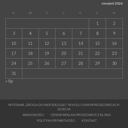
sierpień 2026
P
W
Ś
C
P
S
N
1
2
3
4
5
6
7
8
9
10
11
12
13
14
15
16
17
18
19
20
21
22
23
24
25
26
27
28
29
30
31
« lip
WYSTAWA „DROGA DO NIEPODLEGŁEJ” W HOLU CKIW W PROSZOWICACH
ZDJĘCIA
WIADOMOŚCI
CENNIK REKLAM PROSZOWICE Z BLISKA
POLITYKA PRYWATNOŚCI
KONTAKT