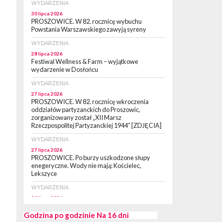
WYDARZENIA
30 lipca 2026
PROSZOWICE. W 82. rocznicę wybuchu
Powstania Warszawskiego zawyją syreny
WYDARZENIA
28 lipca 2026
Festiwal Wellness & Farm – wyjątkowe
wydarzenie w Dosłońcu
WYDARZENIA
27 lipca 2026
PROSZOWICE. W 82. rocznicę wkroczenia
oddziałów partyzanckich do Proszowic,
zorganizowany został „XII Marsz
Rzeczpospolitej Partyzanckiej 1944” [ZDJĘCIA]
WYDARZENIA
27 lipca 2026
PROSZOWICE. Po burzy uszkodzone słupy
enegeryczne. Wody nie mają: Kościelec,
Lekszyce
WYDARZENIA
24 lipca 2026
POWIAT PROSZOWCKI. Proszowice znalazły
się w gronie 27 miast, które zyskają dostęp do
Godzina po godzinie
Na 16 dni
sieci kolejowej