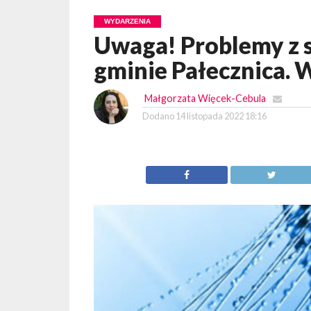
WYDARZENIA
Uwaga! Problemy z 
gminie Pałecznica. 
Małgorzata Więcek-Cebula
Dodano
14 listopada 2022 18:16