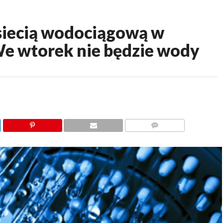
siecią wodociągową w
We wtorek nie będzie wody
KOMENTARZY