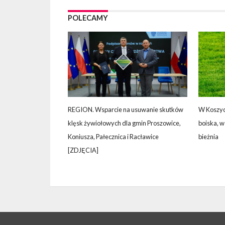
POLECAMY
REGION. Wsparcie na usuwanie skutków
W Koszyc
klęsk żywiołowych dla gmin Proszowice,
boiska, 
Koniusza, Pałecznica i Racławice
bieżnia
[ZDJĘCIA]