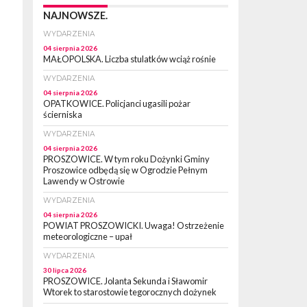
NAJNOWSZE.
WYDARZENIA
04 sierpnia 2026
MAŁOPOLSKA. Liczba stulatków wciąż rośnie
WYDARZENIA
04 sierpnia 2026
OPATKOWICE. Policjanci ugasili pożar
ścierniska
WYDARZENIA
04 sierpnia 2026
PROSZOWICE. W tym roku Dożynki Gminy
Proszowice odbędą się w Ogrodzie Pełnym
Lawendy w Ostrowie
WYDARZENIA
04 sierpnia 2026
POWIAT PROSZOWICKI. Uwaga! Ostrzeżenie
meteorologiczne – upał
WYDARZENIA
30 lipca 2026
PROSZOWICE. Jolanta Sekunda i Sławomir
Wtorek to starostowie tegorocznych dożynek