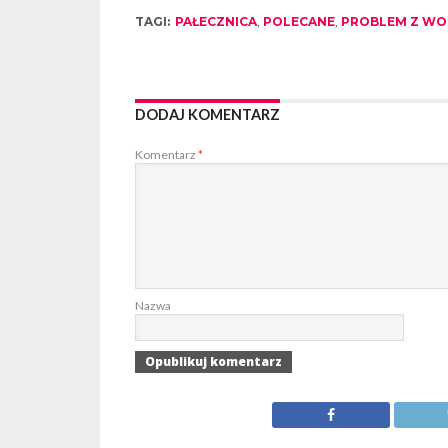
TAGI:
PAŁECZNICA
,
POLECANE
,
PROBLEM Z WOD
DODAJ KOMENTARZ
Komentarz
*
Nazwa