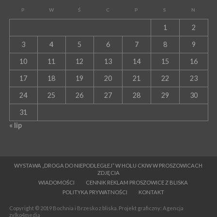
P
W
Ś
C
P
S
N
1
2
3
4
5
6
7
8
9
10
11
12
13
14
15
16
17
18
19
20
21
22
23
24
25
26
27
28
29
30
31
« lip
WYSTAWA „DROGA DO NIEPODLEGŁEJ” W HOLU CKIW W PROSZOWICACH
ZDJĘCIA
WIADOMOŚCI
CENNIK REKLAM PROSZOWICE Z BLISKA
POLITYKA PRYWATNOŚCI
KONTAKT
Copyright © 2019 Bochnia i Brzesko z bliska. Projekt graficzny: Agencja
zylko4media