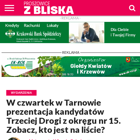
- REKLAMA -
O
NAS
WIADOMOŚCI
ZAPYTAM
CENNIK
KONTAKT
WPROST
REKLAM
PROSZOWICE
Z BLISKA
- REKLAMA -
WYDARZENIA
W czwartek w Tarnowie
prezentacja kandydatów
Trzeciej Drogi z okręgu nr 15.
Zobacz, kto jest na liście?