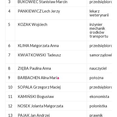
3
BUKOWIEC Stanisław Marcin
przedsiębiorca
4
PANKIEWICZ Lech Jerzy
lekarz
weterynarii
5
KOZAK
Wojciech
inżynier
mechanik
środków
transportu
6
KLIMA Małgorzata Anna
przedsiębiorca
7
KWIATKOWSKI Tadeusz
samorządowiec
8
ZIĘBA Paulina Anna
nauczyciel
9
BARBACHEN Alina Mari
a
położna
10
SOPALA Grzegorz Maciej
przedsiębiorca
11
KAMIŃSKI Bogusław
ekonomista
12
NOSEK Jolanta Małgorzata
polonistka
13
PAJĄK Jan Andrzej
prawnik