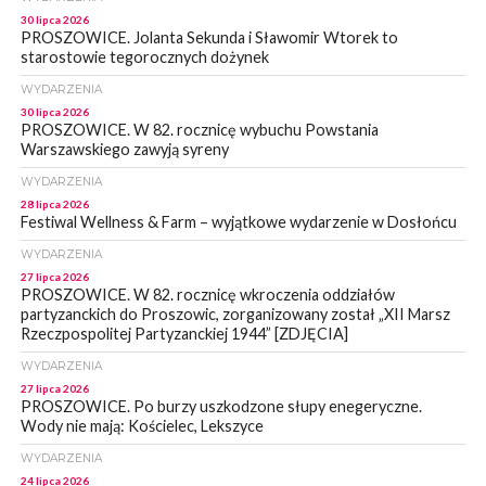
30 lipca 2026
PROSZOWICE. Jolanta Sekunda i Sławomir Wtorek to
starostowie tegorocznych dożynek
WYDARZENIA
30 lipca 2026
PROSZOWICE. W 82. rocznicę wybuchu Powstania
Warszawskiego zawyją syreny
WYDARZENIA
28 lipca 2026
Festiwal Wellness & Farm – wyjątkowe wydarzenie w Dosłońcu
WYDARZENIA
27 lipca 2026
PROSZOWICE. W 82. rocznicę wkroczenia oddziałów
partyzanckich do Proszowic, zorganizowany został „XII Marsz
Rzeczpospolitej Partyzanckiej 1944” [ZDJĘCIA]
WYDARZENIA
27 lipca 2026
PROSZOWICE. Po burzy uszkodzone słupy enegeryczne.
Wody nie mają: Kościelec, Lekszyce
WYDARZENIA
24 lipca 2026