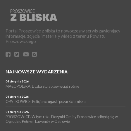
bezpłatne warsztaty realizowane w ramach unijnego projektu
[ZDJĘCIA]
WYDARZENIA
16 lipca 2026
POWIAT PROSZOWICKI. KRUS bliżej rolników. Mieszkańcy
Portal Proszowice z bliska to nowoczesny serwis zawierający
Pałecznicy będą obsługiwani w Proszowicach
informacje, zdjęcia i materiały wideo z terenu Powiatu
WYDARZENIA
Proszowickiego
15 lipca 2026
PROSZOWICE. W parku Warsztaty Edukacyjno-Przyrodnicze
NOC CIEM
WYDARZENIA
NAJNOWSZE WYDARZENIA
15 lipca 2026
PROSZOWICE. Już za tydzień kolejne zajęcia z cyklu „Wakacyjne
Czwartki w Bibliotece”
04 sierpnia 2026
MAŁOPOLSKA. Liczba stulatków wciąż rośnie
WYDARZENIA
14 lipca 2026
04 sierpnia 2026
PROSZOWICE. 26 lipca odbędzie się XII Marsz Rzeczpospolitej
OPATKOWICE. Policjanci ugasili pożar ścierniska
Partyzanckiej 1944
04 sierpnia 2026
WYDARZENIA
PROSZOWICE. W tym roku Dożynki Gminy Proszowice odbędą się w
Ogrodzie Pełnym Lawendy w Ostrowie
13 lipca 2026
POWIAT PROSZOWICE. Nowa Pracownia Densytometrii w