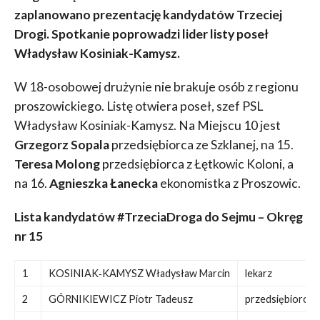
zaplanowano prezentację kandydatów Trzeciej
Drogi. Spotkanie poprowadzi lider listy poseł
Władysław Kosiniak-Kamysz.
W 18-osobowej drużynie nie brakuje osób z regionu
proszowickiego. Listę otwiera poseł, szef PSL
Władysław Kosiniak-Kamysz. Na Miejscu 10 jest
Grzegorz Sopala
przedsiębiorca ze Szklanej, na 15.
Teresa Molong
przedsiębiorca z Łętkowic Koloni, a
na 16.
Agnieszka Łanecka
ekonomistka z Proszowic.
Lista kandydatów #TrzeciaDroga do Sejmu – Okręg
nr 15
1
KOSINIAK‑KAMYSZ Władysław Marcin
lekarz
2
GÓRNIKIEWICZ Piotr Tadeusz
przedsiębiorca