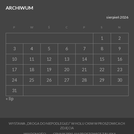
ARCHIWUM
sierpień 2026
P
W
Ś
C
P
S
N
1
2
3
4
5
6
7
8
9
10
11
12
13
14
15
16
17
18
19
20
21
22
23
24
25
26
27
28
29
30
31
« lip
WYSTAWA „DROGA DO NIEPODLEGŁEJ” W HOLU CKIW W PROSZOWICACH
ZDJĘCIA
WIADOMOŚCI
CENNIK REKLAM PROSZOWICE Z BLISKA