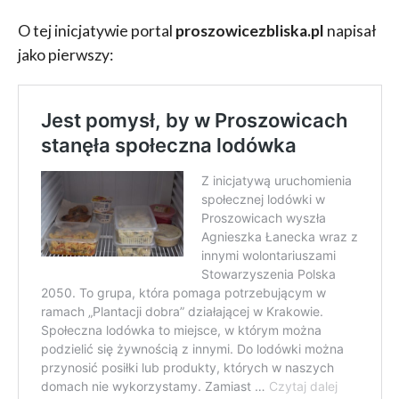
O tej inicjatywie portal
proszowicezbliska.pl
napisał
jako pierwszy: