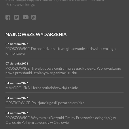
Proszowickiego
17 lipca 2026
GMINA PROSZOWICE. W Klimontowie trwają wyjątkowe,
bezpłatne warsztaty realizowane w ramach unijnego projektu
[ZDJĘCIA]
WYDARZENIA
NAJNOWSZE WYDARZENIA
16 lipca 2026
POWIAT PROSZOWICKI. KRUS bliżej rolników. Mieszkańcy
Pałecznicy będą obsługiwani w Proszowicach
07 sierpnia 2026
PROSZOWICE. Do poniedziałku trwa głosowanie nad wyborem logo
WYDARZENIA
Klimontowa
15 lipca 2026
PROSZOWICE. W parku Warsztaty Edukacyjno-Przyrodnicze
07 sierpnia 2026
PROSZOWICE. Trwa budowa centrum przesiadkowego. Wprowadzono
NOC CIEM
nowe przystanki i zmiany w organizacji ruchu
WYDARZENIA
04 sierpnia 2026
15 lipca 2026
PROSZOWICE. Już za tydzień kolejne zajęcia z cyklu „Wakacyjne
MAŁOPOLSKA. Liczba stulatków wciąż rośnie
Czwartki w Bibliotece”
04 sierpnia 2026
OPATKOWICE. Policjanci ugasili pożar ścierniska
04 sierpnia 2026
PROSZOWICE. W tym roku Dożynki Gminy Proszowice odbędą się w
Ogrodzie Pełnym Lawendy w Ostrowie