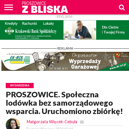
- REKLAMA -
O
NAS
WIADOMOŚCI
ZAPYTAM
CENNIK
KONTAKT
WPROST
REKLAM
PROSZOWICE
Z BLISKA
- REKLAMA -
WYDARZENIA
PROSZOWICE. Społeczna
lodówka bez samorządowego
wsparcia. Uruchomiono zbiórkę!
Małgorzata Więcek-Cebula