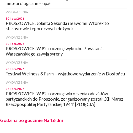
meteorologiczne – upał
WYDARZENIA
30 lipca 2026
PROSZOWICE. Jolanta Sekunda i Sławomir Wtorek to
starostowie tegorocznych dożynek
WYDARZENIA
30 lipca 2026
PROSZOWICE. W 82. rocznicę wybuchu Powstania
Warszawskiego zawyją syreny
WYDARZENIA
28 lipca 2026
Festiwal Wellness & Farm – wyjątkowe wydarzenie w Dosłońcu
WYDARZENIA
27 lipca 2026
PROSZOWICE. W 82. rocznicę wkroczenia oddziałów
partyzanckich do Proszowic, zorganizowany został „XII Marsz
Rzeczpospolitej Partyzanckiej 1944” [ZDJĘCIA]
WYDARZENIA
Godzina po godzinie
27 lipca 2026
Na 16 dni
PROSZOWICE. Po burzy uszkodzone słupy enegeryczne.
Wody nie mają: Kościelec, Lekszyce